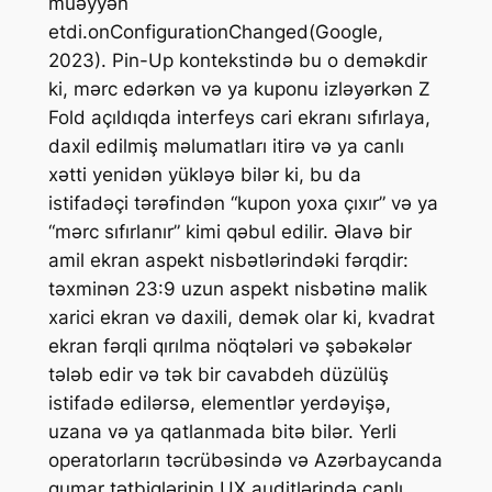
müəyyən
etdi.onConfigurationChanged(Google,
2023). Pin-Up kontekstində bu o deməkdir
ki, mərc edərkən və ya kuponu izləyərkən Z
Fold açıldıqda interfeys cari ekranı sıfırlaya,
daxil edilmiş məlumatları itirə və ya canlı
xətti yenidən yükləyə bilər ki, bu da
istifadəçi tərəfindən “kupon yoxa çıxır” və ya
“mərc sıfırlanır” kimi qəbul edilir. Əlavə bir
amil ekran aspekt nisbətlərindəki fərqdir:
təxminən 23:9 uzun aspekt nisbətinə malik
xarici ekran və daxili, demək olar ki, kvadrat
ekran fərqli qırılma nöqtələri və şəbəkələr
tələb edir və tək bir cavabdeh düzülüş
istifadə edilərsə, elementlər yerdəyişə,
uzana və ya qatlanmada bitə bilər. Yerli
operatorların təcrübəsində və Azərbaycanda
qumar tətbiqlərinin UX auditlərində canlı