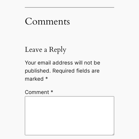
Comments
Leave a Reply
Your email address will not be
published.
Required fields are
marked
*
Comment
*