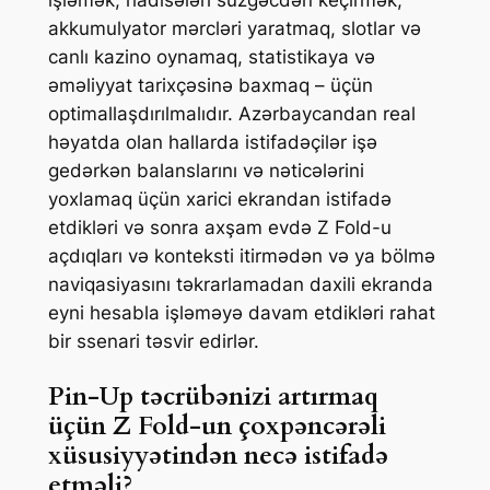
işləmək, hadisələri süzgəcdən keçirmək,
akkumulyator mərcləri yaratmaq, slotlar və
canlı kazino oynamaq, statistikaya və
əməliyyat tarixçəsinə baxmaq – üçün
optimallaşdırılmalıdır. Azərbaycandan real
həyatda olan hallarda istifadəçilər işə
gedərkən balanslarını və nəticələrini
yoxlamaq üçün xarici ekrandan istifadə
etdikləri və sonra axşam evdə Z Fold-u
açdıqları və konteksti itirmədən və ya bölmə
naviqasiyasını təkrarlamadan daxili ekranda
eyni hesabla işləməyə davam etdikləri rahat
bir ssenari təsvir edirlər.
Pin-Up təcrübənizi artırmaq
üçün Z Fold-un çoxpəncərəli
xüsusiyyətindən necə istifadə
etməli?