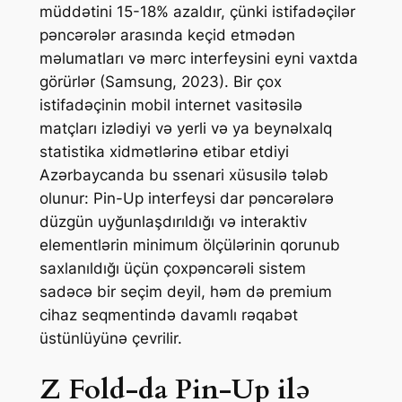
müddətini 15-18% azaldır, çünki istifadəçilər
pəncərələr arasında keçid etmədən
məlumatları və mərc interfeysini eyni vaxtda
görürlər (Samsung, 2023). Bir çox
istifadəçinin mobil internet vasitəsilə
matçları izlədiyi və yerli və ya beynəlxalq
statistika xidmətlərinə etibar etdiyi
Azərbaycanda bu ssenari xüsusilə tələb
olunur: Pin-Up interfeysi dar pəncərələrə
düzgün uyğunlaşdırıldığı və interaktiv
elementlərin minimum ölçülərinin qorunub
saxlanıldığı üçün çoxpəncərəli sistem
sadəcə bir seçim deyil, həm də premium
cihaz seqmentində davamlı rəqabət
üstünlüyünə çevrilir.
Z Fold-da Pin-Up ilə