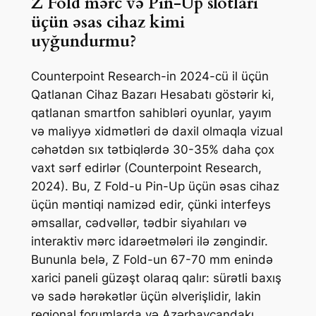
Z Fold mərc və Pin-Up slotları
üçün əsas cihaz kimi
uyğundurmu?
Counterpoint Research-in 2024-cü il üçün
Qatlanan Cihaz Bazarı Hesabatı göstərir ki,
qatlanan smartfon sahibləri oyunlar, yayım
və maliyyə xidmətləri də daxil olmaqla vizual
cəhətdən sıx tətbiqlərdə 30-35% daha çox
vaxt sərf edirlər (Counterpoint Research,
2024). Bu, Z Fold-u Pin-Up üçün əsas cihaz
üçün məntiqi namizəd edir, çünki interfeys
əmsallar, cədvəllər, tədbir siyahıları və
interaktiv mərc idarəetmələri ilə zəngindir.
Bununla belə, Z Fold-un 67-70 mm enində
xarici paneli güzəşt olaraq qalır: sürətli baxış
və sadə hərəkətlər üçün əlverişlidir, lakin
regional forumlarda və Azərbaycandakı