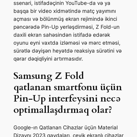
ssenari, istifadəçinin YouTube-da və ya
başqa bir video xidmətində matç yayımını
açması və bölünmüş ekran rejimində ikinci
pəncərədə Pin-Up yerləşdirməsi, Z Fold-un
daxili ekran sahəsindən istifadə edərək
oyunu eyni vaxtda izləməsi və mərc etməsi,
sürətlə dəyişən heyətdə reaksiya sürətini və
qərar dəqiqliyini artırmasıdır.
Samsung Z Fold
qatlanan smartfonu üçün
Pin-Up interfeysini necə
optimallaşdırmaq olar?
Google-ın Qatlanan Cihazlar üçün Material
Dizaynı 2023 qaydaları, çevik ekranlı cihazlar