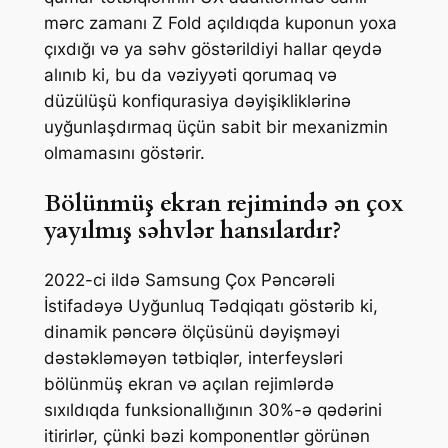
mərc zamanı Z Fold açıldıqda kuponun yoxa
çıxdığı və ya səhv göstərildiyi hallar qeydə
alınıb ki, bu da vəziyyəti qorumaq və
düzülüşü konfiqurasiya dəyişikliklərinə
uyğunlaşdırmaq üçün sabit bir mexanizmin
olmamasını göstərir.
Bölünmüş ekran rejimində ən çox
yayılmış səhvlər hansılardır?
2022-ci ildə Samsung Çox Pəncərəli
İstifadəyə Uyğunluq Tədqiqatı göstərib ki,
dinamik pəncərə ölçüsünü dəyişməyi
dəstəkləməyən tətbiqlər, interfeysləri
bölünmüş ekran və açılan rejimlərdə
sıxıldıqda funksionallığının 30%-ə qədərini
itirirlər, çünki bəzi komponentlər görünən