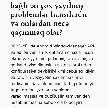
bağlı ən çox yayılmış
problemlər hansılardır
və onlardan necə
qaçınmaq olar?
2023-cü ildə Android WindowManager API-
yə edilən yeniləmə, qatlanan cihazlar üçün
ekran vəziyyətinin qatlanmışdan açılmış və
geriyə dəyişdirilməsinin sistem tərəfindən
konfiqurasiya dəyişikliyi kimi qəbul edildiyini
və tətbiqin vəziyyətin saxlanmasını və
hadisənin idarə olunmasını tətbiq etmədiyi
təqdirdə fəaliyyətlərin yenidən
yaradılmasına və düzülüşün tam yenidən
hesablanmasına səbəb ola biləcəyini