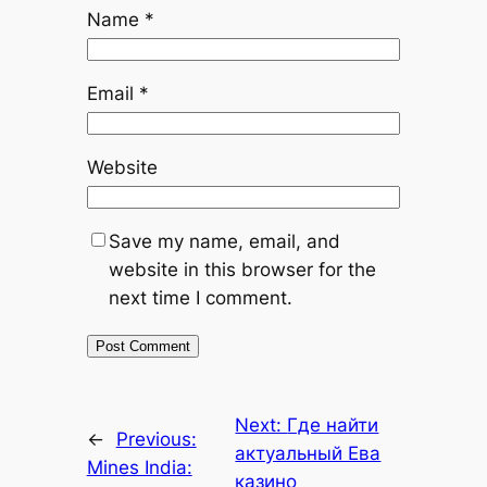
Name
*
Email
*
Website
Save my name, email, and
website in this browser for the
next time I comment.
Next:
Где найти
←
Previous:
актуальный Ева
Mines India:
казино