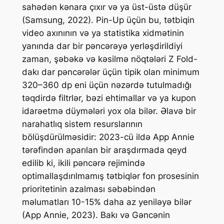
sahədən kənara çıxır və ya üst-üstə düşür
(Samsung, 2022). Pin-Up üçün bu, tətbiqin
video axınının və ya statistika xidmətinin
yanında dar bir pəncərəyə yerləşdirildiyi
zaman, şəbəkə və kəsilmə nöqtələri Z Fold-
dakı dar pəncərələr üçün tipik olan minimum
320–360 dp eni üçün nəzərdə tutulmadığı
təqdirdə filtrlər, bəzi ehtimallar və ya kupon
idarəetmə düymələri yox ola bilər. Əlavə bir
narahatlıq sistem resurslarının
bölüşdürülməsidir: 2023-cü ildə App Annie
tərəfindən aparılan bir araşdırmada qeyd
edilib ki, ikili pəncərə rejimində
optimallaşdırılmamış tətbiqlər fon prosesinin
prioritetinin azalması səbəbindən
məlumatları 10-15% daha az yeniləyə bilər
(App Annie, 2023). Bakı və Gəncənin