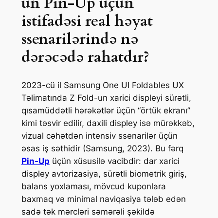
un Pin-Up üçün
istifadəsi real həyat
ssenarilərində nə
dərəcədə rahatdır?
2023-cü il Samsung One UI Foldables UX
Təlimatında Z Fold-un xarici displeyi sürətli,
qısamüddətli hərəkətlər üçün “örtük ekranı”
kimi təsvir edilir, daxili displey isə mürəkkəb,
vizual cəhətdən intensiv ssenarilər üçün
əsas iş səthidir (Samsung, 2023). Bu fərq
Pin-Up
üçün xüsusilə vacibdir: dar xarici
displey avtorizasiya, sürətli biometrik giriş,
balans yoxlaması, mövcud kuponlara
baxmaq və minimal naviqasiya tələb edən
sadə tək mərcləri səmərəli şəkildə