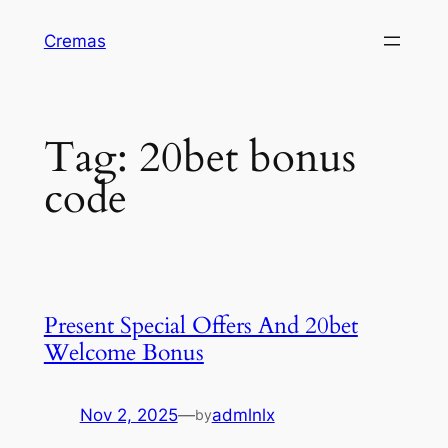
Skip
Cremas
to
content
Tag:
20bet bonus
code
Present Special Offers And 20bet
Welcome Bonus
Nov 2, 2025
—
admlnlx
by