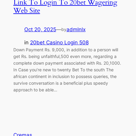
Link To Login To 20bet Wagering
Web Site
Oct 20, 2025
—
admlnlx
by
in
20bet Casino Login 508
Down Payment Rs. 9,000, in addition to a person will
get Rs. being unfaithful,500 even more, regarding a
complete down payment associated with Rs. 20,1000.
In Case you’re new to twenty Bet To the south The
african continent in inclusion to possess queries, the
survive conversation is a beneficial plus speedy
approach to be able…
Cremas