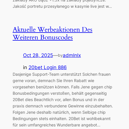
Jakość portretu przesyłanego w kasynie live jest w…
Aktuelle Werbeaktionen Des
Weiteren Bonuscodes
Oct 28, 2025
—
admlnlx
by
in
20bet Login 886
Dasjenige Support-Team unterstützt Solchen frauen
gerne voran, demnach Sie Ihren Rabatt wie
vorgesehen benützen können. Falls Jene gegen chip
Bonusbedingungen verstoßen, behält gegenseitig
20Bet dies Beachtlich vor, allen Bonus und in der
praxis demnach verbundene Gewinne einzubehalten.
Folgen Jene deshalb natürlich, wenn Selbige chip
Bedingungen stets einhalten. 20Bet ist wohlbekannt
für sein umfangreiches Wunderbare angebot…