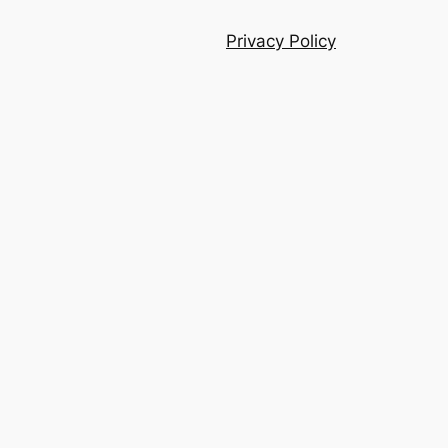
Privacy Policy