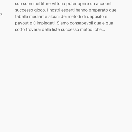
suo scommettitore vittoria poter aprire un account
successo gioco. I nostri esperti hanno preparato due
o.
tabelle mediante alcuni dei metodi di deposito e
payout più impiegati. Siamo consapevoli quale qua
sotto troverai delle liste successo metodi che…