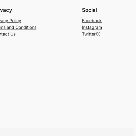
ivacy
Social
vacy Policy
Facebook
ms and Conditions
Instagram
tact Us
Twitter/X