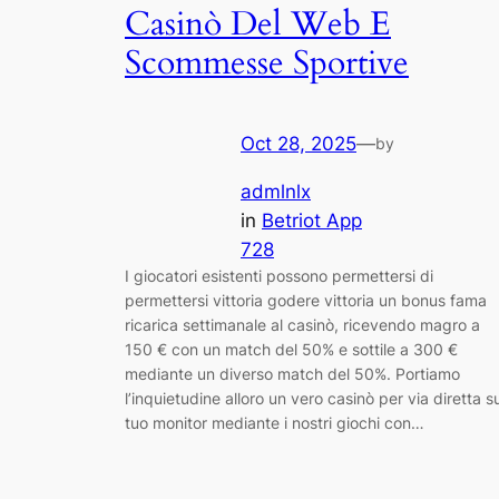
Casinò Del Web E
Scommesse Sportive
Oct 28, 2025
—
by
admlnlx
in
Betriot App
728
I giocatori esistenti possono permettersi di
permettersi vittoria godere vittoria un bonus fama
ricarica settimanale al casinò, ricevendo magro a
150 € con un match del 50% e sottile a 300 €
mediante un diverso match del 50%. Portiamo
l’inquietudine alloro un vero casinò per via diretta su
tuo monitor mediante i nostri giochi con…