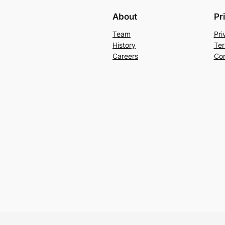
About
Pr
Team
Pri
History
Ter
Careers
Con