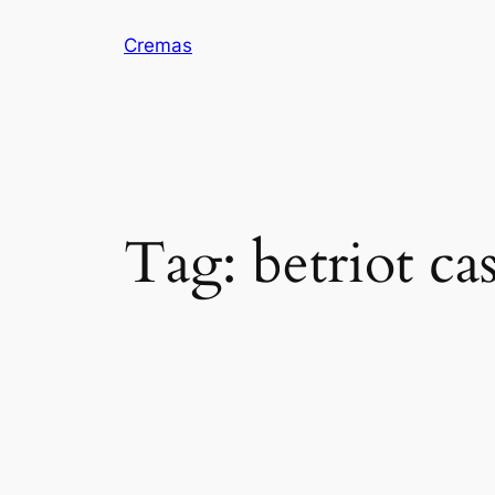
Skip
Cremas
to
content
Tag:
betriot ca