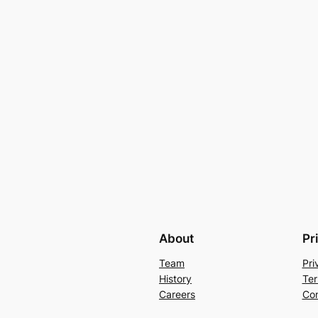
About
Pr
Team
Pri
History
Ter
Careers
Con