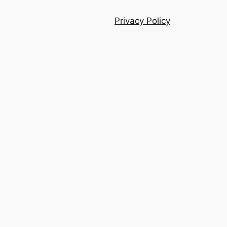
Privacy Policy