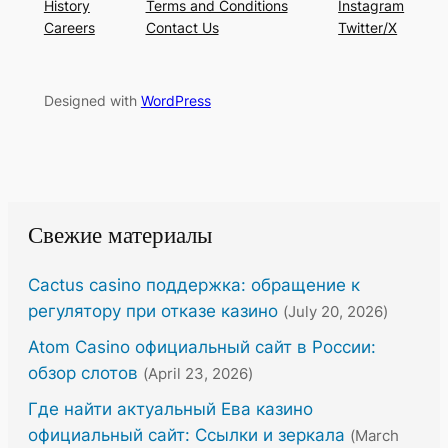
History
Terms and Conditions
Instagram
Careers
Contact Us
Twitter/X
Designed with
WordPress
Свежие материалы
Cactus casino поддержка: обращение к
регулятору при отказе казино
(July 20, 2026)
Atom Casino официальный сайт в России:
обзор слотов
(April 23, 2026)
Где найти актуальный Ева казино
официальный сайт: Ссылки и зеркала
(March