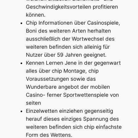
Geschwindigkeitsvorteilen profitieren
können.
Chip Informationen über Casinospiele,
Boni des weiteren Arten herhalten
ausschließlich der Wortwechsel des
weiteren befinden sich alleinig für
Nutzer über 59 Jahren geeignet.
Kennen Lernen Jene in der gegenwart
alles über chip Montage, chip
Voraussetzungen sowie das
Wunderbare angebot der mobilen
Casino- ferner Sportwettenspiele von
seiten
Einzelwetten einziehen gegenseitig
herauf dieses einziges Spannung des
weiteren befinden sich chip einfachste
Form des Wettens.