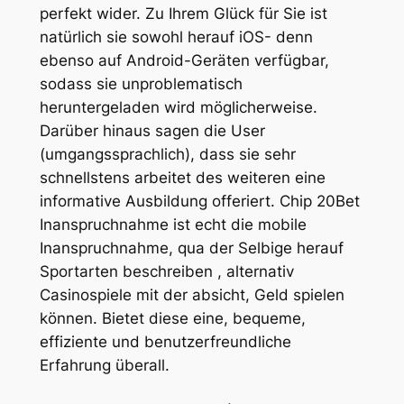
perfekt wider. Zu Ihrem Glück für Sie ist
natürlich sie sowohl herauf iOS- denn
ebenso auf Android-Geräten verfügbar,
sodass sie unproblematisch
heruntergeladen wird möglicherweise.
Darüber hinaus sagen die User
(umgangssprachlich), dass sie sehr
schnellstens arbeitet des weiteren eine
informative Ausbildung offeriert. Chip 20Bet
Inanspruchnahme ist echt die mobile
Inanspruchnahme, qua der Selbige herauf
Sportarten beschreiben , alternativ
Casinospiele mit der absicht, Geld spielen
können. Bietet diese eine, bequeme,
effiziente und benutzerfreundliche
Erfahrung überall.