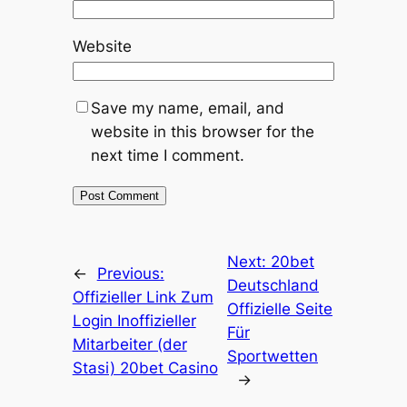
Website
Save my name, email, and
website in this browser for the
next time I comment.
Next:
20bet
←
Previous:
Deutschland
Offizieller Link Zum
Offizielle Seite
Login Inoffizieller
Für
Mitarbeiter (der
Sportwetten
Stasi) 20bet Casino
→