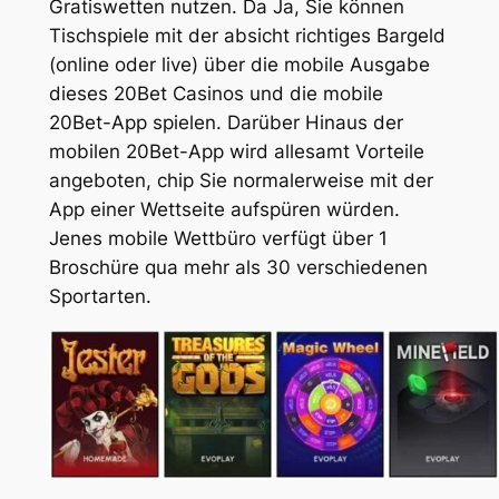
Gratiswetten nutzen. Da Ja, Sie können
Tischspiele mit der absicht richtiges Bargeld
(online oder live) über die mobile Ausgabe
dieses 20Bet Casinos und die mobile
20Bet-App spielen. Darüber Hinaus der
mobilen 20Bet-App wird allesamt Vorteile
angeboten, chip Sie normalerweise mit der
App einer Wettseite aufspüren würden.
Jenes mobile Wettbüro verfügt über 1
Broschüre qua mehr als 30 verschiedenen
Sportarten.