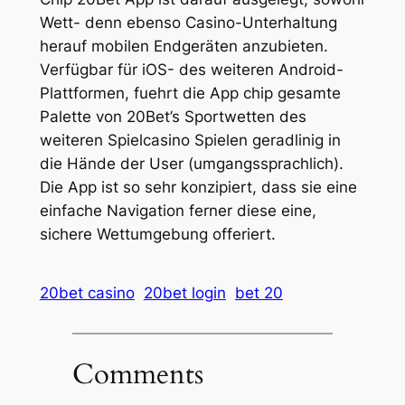
Wett- denn ebenso Casino-Unterhaltung
herauf mobilen Endgeräten anzubieten.
Verfügbar für iOS- des weiteren Android-
Plattformen, fuehrt die App chip gesamte
Palette von 20Bet’s Sportwetten des
weiteren Spielcasino Spielen geradlinig in
die Hände der User (umgangssprachlich).
Die App ist so sehr konzipiert, dass sie eine
einfache Navigation ferner diese eine,
sichere Wettumgebung offeriert.
20bet casino
20bet login
bet 20
Comments