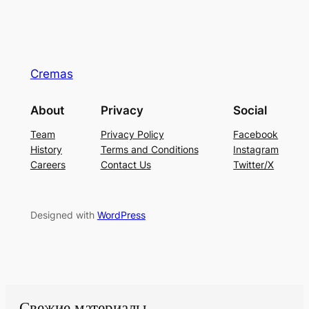
Cremas
About
Privacy
Social
Team
Privacy Policy
Facebook
History
Terms and Conditions
Instagram
Careers
Contact Us
Twitter/X
Designed with
WordPress
Свежие материалы