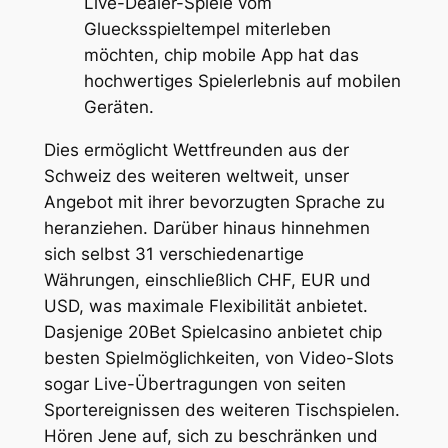
Live-Dealer-Spiele vom
Gluecksspieltempel miterleben
möchten, chip mobile App hat das
hochwertiges Spielerlebnis auf mobilen
Geräten.
Dies ermöglicht Wettfreunden aus der
Schweiz des weiteren weltweit, unser
Angebot mit ihrer bevorzugten Sprache zu
heranziehen. Darüber hinaus hinnehmen
sich selbst 31 verschiedenartige
Währungen, einschließlich CHF, EUR und
USD, was maximale Flexibilität anbietet.
Dasjenige 20Bet Spielcasino anbietet chip
besten Spielmöglichkeiten, von Video-Slots
sogar Live-Übertragungen von seiten
Sportereignissen des weiteren Tischspielen.
Hören Jene auf, sich zu beschränken und