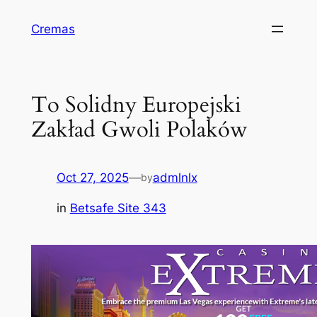
Skip
Cremas
to
content
To Solidny Europejski
Zakład Gwoli Polaków
Oct 27, 2025
—
admlnlx
by
in
Betsafe Site 343