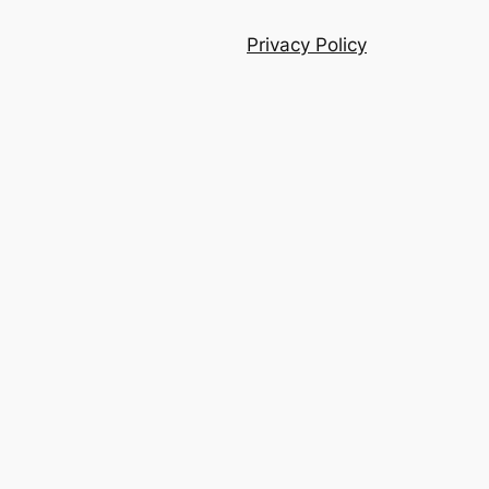
Privacy Policy