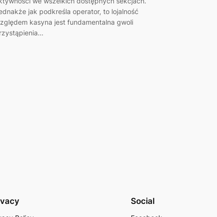
ktywności we wszelkich dostępnych sekcjach.
ednakże jak podkreśla operator, to lojalność
zględem kasyna jest fundamentalna gwoli
rzystąpienia…
ivacy
Social