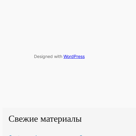
Designed with
WordPress
Свежие материалы