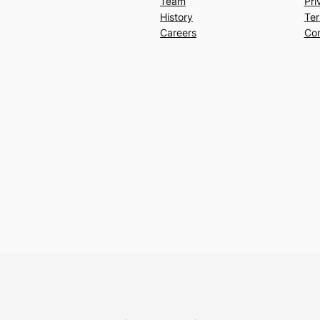
Team
Pri
History
Ter
Careers
Con