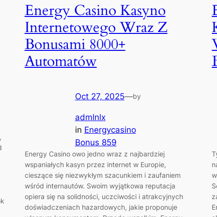
Energy Casino Kasyno
Internetowego Wraz Z
Bonusami 8000+
Automatów
Oct 27, 2025
—
by
admlnlx
in
Energycasino
,
Bonus 859
d
Energy Casino owo jedno wraz z najbardziej
T
wspaniałych kasyn przez internet w Europie,
n
cieszące się niezwykłym szacunkiem i zaufaniem
w
wśród internautów. Swoim wyjątkowa reputacja
S
opiera się na solidności, uczciwości i atrakcyjnych
z
ok
doświadczeniach hazardowych, jakie proponuje
E