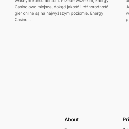
własnym konsumentom. Przede wszelkim, Energy
a
Casino owo miejsce, dokąd jakość i różnorodność
J
gier online są na najwyższym poziomie. Energy
w
Casino…
p
About
Pr