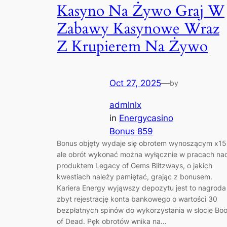
Kasyno Na Żywo Graj W
Zabawy Kasynowe Wraz
Z Krupierem Na Żywo
Oct 27, 2025
—
by
admlnlx
in
Energycasino
Bonus 859
Bonus objęty wydaje się obrotem wynoszącym x15
ale obrót wykonać można wyłącznie w pracach na
produktem Legacy of Gems Blitzways, o jakich
kwestiach należy pamiętać, grając z bonusem.
Kariera Energy wyjąwszy depozytu jest to nagroda
zbyt rejestrację konta bankowego o wartości 30
bezpłatnych spinów do wykorzystania w slocie Bo
of Dead. Pęk obrotów wnika na…