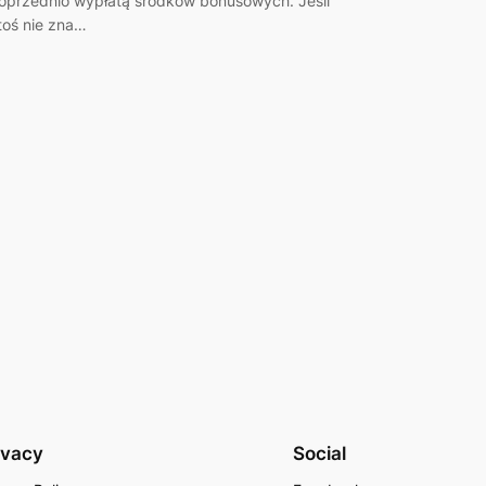
oprzednio wypłatą środków bonusowych. Jeśli
toś nie zna…
ivacy
Social