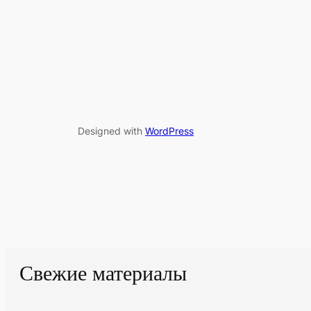
Designed with
WordPress
Свежие материалы