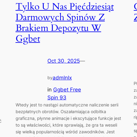
Tylko U Nas Pięćdziesiąt
Darmowych Spinów Z
Brakiem Depozytu W
Ggbet
Oct 30, 2025
—
admlnlx
by
P
in
Ggbet Free
z
z
Spin 93
n
Wtedy jest to nastąpi automatyczne naliczenie serii
z
bezpłatnych obrotów. Oszałamiająca odbitka
r
graficzna, płynne animacje i ekscytujące funkcje jest
ć
w
to są właściwości, które sprawiają, że gra ta weseli
s
się wielką popularnością wśród zawodników. Jest