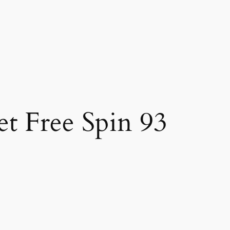
t Free Spin 93