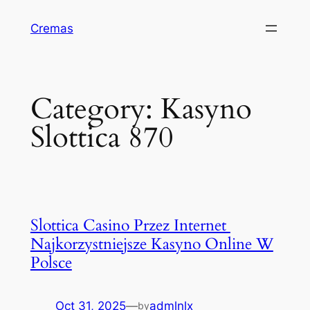
Skip
Cremas
to
content
Category:
Kasyno
Slottica 870
Slottica Casino Przez Internet ️
Najkorzystniejsze Kasyno Online W
Polsce
Oct 31, 2025
—
admlnlx
by