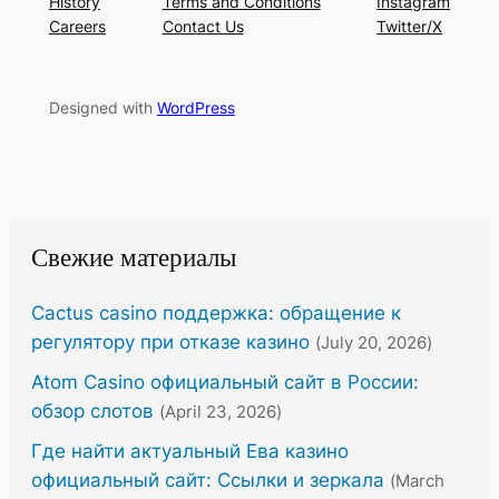
History
Terms and Conditions
Instagram
Careers
Contact Us
Twitter/X
Designed with
WordPress
Свежие материалы
Cactus casino поддержка: обращение к
регулятору при отказе казино
(July 20, 2026)
Atom Casino официальный сайт в России:
обзор слотов
(April 23, 2026)
Где найти актуальный Ева казино
официальный сайт: Ссылки и зеркала
(March