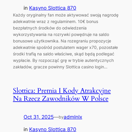
in
Kasyno Slottica 870
Każdy oryginalny fan może aktywować swoją nagrodę
adekwatnie wraz z regulaminem. 10€ bonus
bezpłatnych środków do odwiedzenia
wykorzystywania na rozrywki powędruje na saldo
bonusowe użytkownika. Na rozegraniu propozycje
adekwatnie spośród postulatem wager x70, pozostałe
środki trafią na saldo właściwe, skąd będą podlegać
wypłacie. By rozpocząć grę w trybie autentycznych
zakładów, gracze powinny Slottica casino login…
Slottica: Premia I Kody Atrakcyjne
Na Rzecz Zawodników W Polsce
Oct 31, 2025
—
admlnlx
by
in
Kasyno Slottica 870