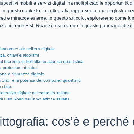
ispositivi mobili e servizi digitali ha moltiplicato le opportunità d
li. In questo contesto, la crittografia rappresenta uno degli strum
reti e minacce esterne. In questo articolo, esploreremo come funz
azioni come Fish Road si inseriscono in questo panorama di sicu
 fondamentale nell’era digitale
zza, chiavi e algoritmi
dal teorema di Bell alla meccanica quantistica
a protezione dei dati
one e sicurezza digitale
di Shor e la potenza dei computer quantistici
e sfide
curezza digitale nel contesto italiano
lo di Fish Road nell’innovazione italiana
rittografia: cos’è e perch