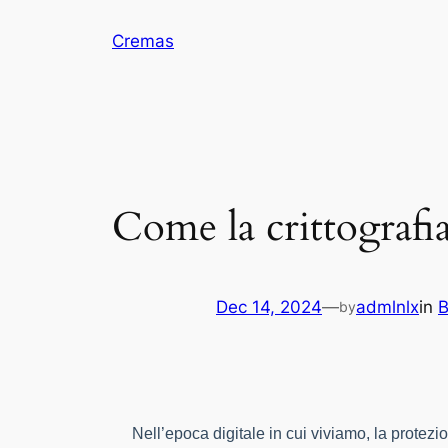
Skip
Cremas
to
content
Come la crittografia
Dec 14, 2024
—
admlnlx
in
B
by
Nell’epoca digitale in cui viviamo, la protezio