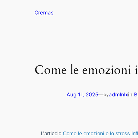
Skip
Cremas
to
content
Come le emozioni in
Aug 11, 2025
—
admlnlx
in
B
by
L’articolo
Come le emozioni e lo stress inf