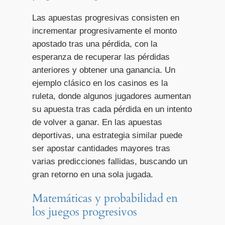
Las apuestas progresivas consisten en
incrementar progresivamente el monto
apostado tras una pérdida, con la
esperanza de recuperar las pérdidas
anteriores y obtener una ganancia. Un
ejemplo clásico en los casinos es la
ruleta, donde algunos jugadores aumentan
su apuesta tras cada pérdida en un intento
de volver a ganar. En las apuestas
deportivas, una estrategia similar puede
ser apostar cantidades mayores tras
varias predicciones fallidas, buscando un
gran retorno en una sola jugada.
Matemáticas y probabilidad en
los juegos progresivos