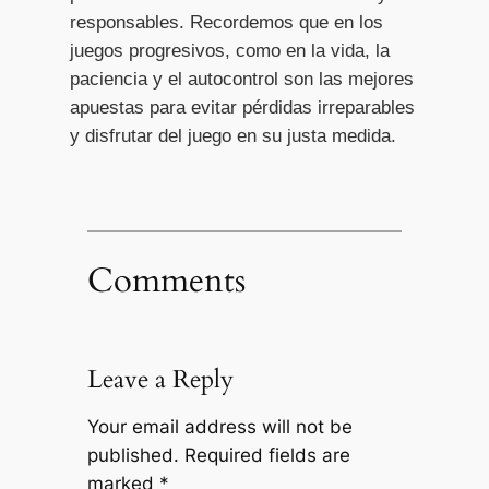
responsables. Recordemos que en los
juegos progresivos, como en la vida, la
paciencia y el autocontrol son las mejores
apuestas para evitar pérdidas irreparables
y disfrutar del juego en su justa medida.
Comments
Leave a Reply
Your email address will not be
published.
Required fields are
marked
*