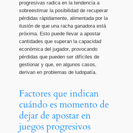
progresivas radica en la tendencia a
sobreestimar la posibilidad de recuperar
pérdidas rápidamente, alimentada por la
ilusión de que una racha ganadora está
próxima. Esto puede llevar a apostar
cantidades que superan la capacidad
económica del jugador, provocando
pérdidas que pueden ser difíciles de
gestionar y que, en algunos casos,
derivan en problemas de ludopatía.
Factores que indican
cuándo es momento de
dejar de apostar en
juegos progresivos