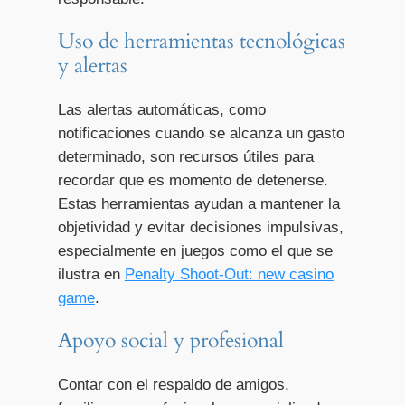
Uso de herramientas tecnológicas
y alertas
Las alertas automáticas, como
notificaciones cuando se alcanza un gasto
determinado, son recursos útiles para
recordar que es momento de detenerse.
Estas herramientas ayudan a mantener la
objetividad y evitar decisiones impulsivas,
especialmente en juegos como el que se
ilustra en
Penalty Shoot-Out: new casino
game
.
Apoyo social y profesional
Contar con el respaldo de amigos,