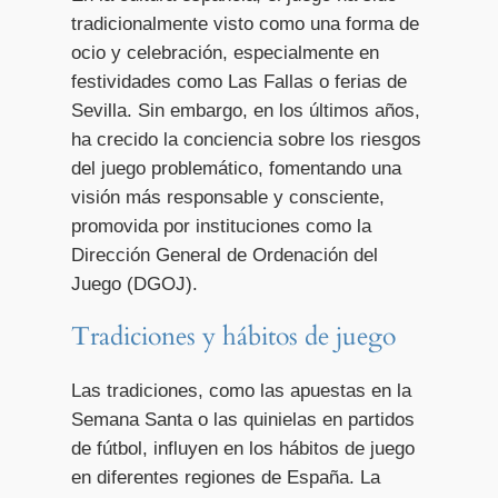
tradicionalmente visto como una forma de
ocio y celebración, especialmente en
festividades como Las Fallas o ferias de
Sevilla. Sin embargo, en los últimos años,
ha crecido la conciencia sobre los riesgos
del juego problemático, fomentando una
visión más responsable y consciente,
promovida por instituciones como la
Dirección General de Ordenación del
Juego (DGOJ).
Tradiciones y hábitos de juego
Las tradiciones, como las apuestas en la
Semana Santa o las quinielas en partidos
de fútbol, influyen en los hábitos de juego
en diferentes regiones de España. La