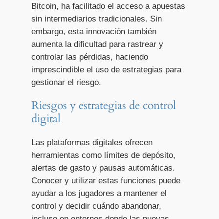
Bitcoin, ha facilitado el acceso a apuestas
sin intermediarios tradicionales. Sin
embargo, esta innovación también
aumenta la dificultad para rastrear y
controlar las pérdidas, haciendo
imprescindible el uso de estrategias para
gestionar el riesgo.
Riesgos y estrategias de control
digital
Las plataformas digitales ofrecen
herramientas como límites de depósito,
alertas de gasto y pausas automáticas.
Conocer y utilizar estas funciones puede
ayudar a los jugadores a mantener el
control y decidir cuándo abandonar,
incluso en entornos donde las nuevas