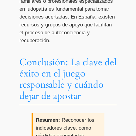
familiares o profesionales especializados
en ludopatía es fundamental para tomar
decisiones acertadas. En España, existen
recursos y grupos de apoyo que facilitan
el proceso de autoconciencia y
recuperación.
Conclusión: La clave del
éxito en el juego
responsable y cuándo
dejar de apostar
Resumen:
Reconocer los
indicadores clave, como
pérdidas acumuladas,