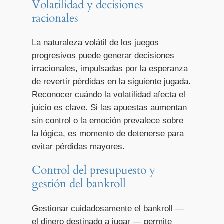
Volatilidad y decisiones
racionales
La naturaleza volátil de los juegos
progresivos puede generar decisiones
irracionales, impulsadas por la esperanza
de revertir pérdidas en la siguiente jugada.
Reconocer cuándo la volatilidad afecta el
juicio es clave. Si las apuestas aumentan
sin control o la emoción prevalece sobre
la lógica, es momento de detenerse para
evitar pérdidas mayores.
Control del presupuesto y
gestión del bankroll
Gestionar cuidadosamente el bankroll —
el dinero destinado a jugar — permite