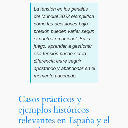
La tensión en los penaltis
del Mundial 2022 ejemplifica
cómo las decisiones bajo
presión pueden variar según
el control emocional. En el
juego, aprender a gestionar
esa tensión puede ser la
diferencia entre seguir
apostando y abandonar en el
momento adecuado.
Casos prácticos y
ejemplos históricos
relevantes en España y el