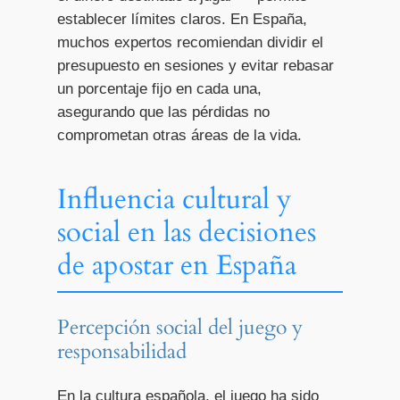
establecer límites claros. En España,
muchos expertos recomiendan dividir el
presupuesto en sesiones y evitar rebasar
un porcentaje fijo en cada una,
asegurando que las pérdidas no
comprometan otras áreas de la vida.
Influencia cultural y
social en las decisiones
de apostar en España
Percepción social del juego y
responsabilidad
En la cultura española, el juego ha sido