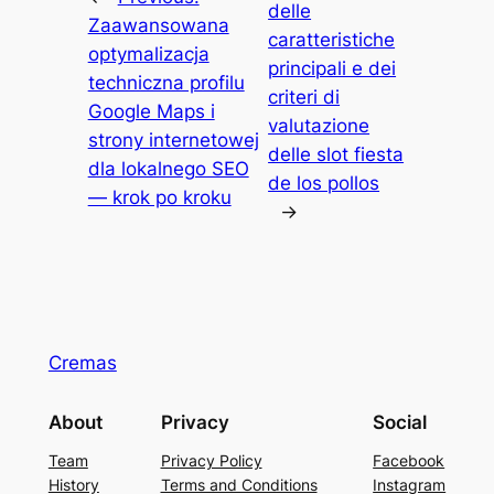
delle
Zaawansowana
caratteristiche
optymalizacja
principali e dei
techniczna profilu
criteri di
Google Maps i
valutazione
strony internetowej
delle slot fiesta
dla lokalnego SEO
de los pollos
— krok po kroku
→
Cremas
About
Privacy
Social
Team
Privacy Policy
Facebook
History
Terms and Conditions
Instagram