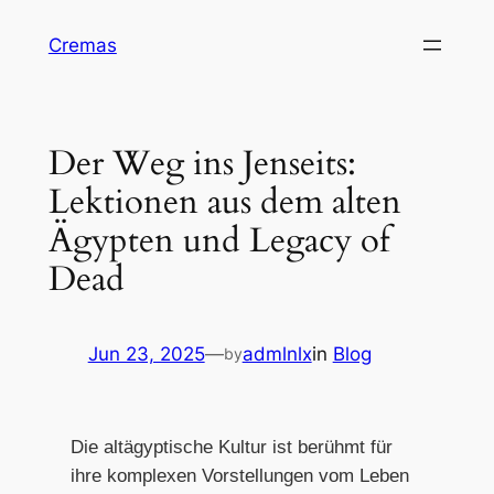
Skip
Cremas
to
content
Der Weg ins Jenseits:
Lektionen aus dem alten
Ägypten und Legacy of
Dead
Jun 23, 2025
—
admlnlx
in
Blog
by
Die altägyptische Kultur ist berühmt für
ihre komplexen Vorstellungen vom Leben