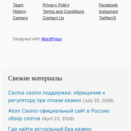
Team
Privacy Policy
Facebook
History
Terms and Conditions
Instagram
Careers
Contact Us
Twitter/X
Designed with
WordPress
Свежие материалы
Cactus casino поддержка: обращение к
регулятору при отказе казино
(July 20, 2026)
Atom Casino официальный сайт в России:
обзор слотов
(April 23, 2026)
Где найти актуальный Ева казино