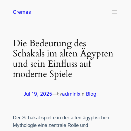
Skip
Cremas
to
content
Die Bedeutung des
Schakals im alten Ägypten
und sein Einfluss auf
moderne Spiele
Jul 19, 2025
—
admlnlx
in
Blog
by
Der Schakal spielte in der alten ägyptischen
Mythologie eine zentrale Rolle und