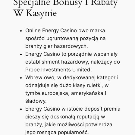
Specjalne Bonusy I Rabaty
W Kasynie
Online Energy Casino owo marka
spośród ugruntowaną pozycją na
branży gier hazardowych.
Energy Casino to porządnie wspaniały
establishment hazardowy, należący do
Probe Investments Limited.
Wbrew owo, w dedykowanej kategorii
odnajduje się dużo klasy ruletki, w
tymże europejska, amerykańska i
śladowy.
Energy Casino w istocie deposit premia
cieszy się doskonałą reputacją w
branży, jakie możliwości potwierdza
jego rosnąca popularność.