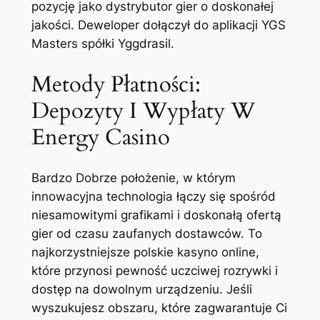
pozycję jako dystrybutor gier o doskonałej
jakości. Deweloper dołączył do aplikacji YGS
Masters spółki Yggdrasil.
Metody Płatności:
Depozyty I Wypłaty W
Energy Casino
Bardzo Dobrze położenie, w którym
innowacyjna technologia łączy się spośród
niesamowitymi grafikami i doskonałą ofertą
gier od czasu zaufanych dostawców. To
najkorzystniejsze polskie kasyno online,
które przynosi pewność uczciwej rozrywki i
dostęp na dowolnym urządzeniu. Jeśli
wyszukujesz obszaru, które zagwarantuje Ci