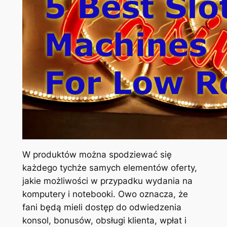
W produktów można spodziewać się
każdego tychże samych elementów oferty,
jakie możliwości w przypadku wydania na
komputery i notebooki. Owo oznacza, że
fani będą mieli dostęp do odwiedzenia
konsol, bonusów, obsługi klienta, wpłat i