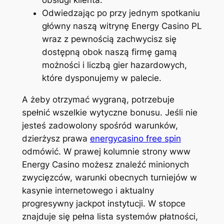
Odwiedzając po przy jednym spotkaniu
główny naszą witrynę Energy Casino PL
wraz z pewnością zachwycisz się
dostępną obok naszą firmę gamą
możności i liczbą gier hazardowych,
które dysponujemy w palecie.
A żeby otrzymać wygraną, potrzebuje
spełnić wszelkie wytyczne bonusu. Jeśli nie
jesteś zadowolony spośród warunków,
dzierżysz prawa
energycasino free spin
odmówić. W prawej kolumnie strony www
Energy Casino możesz znaleźć minionych
zwycięzców, warunki obecnych turniejów w
kasynie internetowego i aktualny
progresywny jackpot instytucji. W stopce
znajduje się pełna lista systemów płatności,