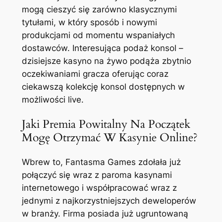
mogą cieszyć się zarówno klasycznymi
tytułami, w który sposób i nowymi
produkcjami od momentu wspaniałych
dostawców. Interesująca podaż konsol –
dzisiejsze kasyno na żywo podąża zbytnio
oczekiwaniami gracza oferując coraz
ciekawszą kolekcję konsol dostępnych w
możliwości live.
Jaki Premia Powitalny Na Początek
Mogę Otrzymać W Kasynie Online?
Wbrew to, Fantasma Games zdołała już
połączyć się wraz z paroma kasynami
internetowego i współpracować wraz z
jednymi z najkorzystniejszych deweloperów
w branży. Firma posiada już ugruntowaną