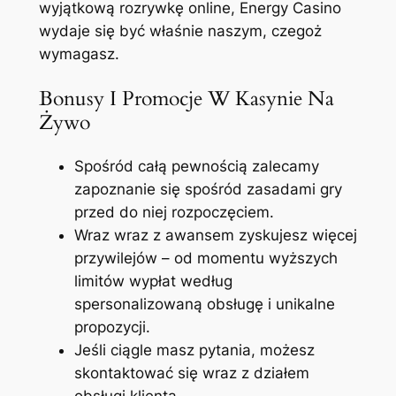
wyjątkową rozrywkę online, Energy Casino
wydaje się być właśnie naszym, czegoż
wymagasz.
Bonusy I Promocje W Kasynie Na
Żywo
Spośród całą pewnością zalecamy
zapoznanie się spośród zasadami gry
przed do niej rozpoczęciem.
Wraz wraz z awansem zyskujesz więcej
przywilejów – od momentu wyższych
limitów wypłat według
spersonalizowaną obsługę i unikalne
propozycji.
Jeśli ciągle masz pytania, możesz
skontaktować się wraz z działem
obsługi klienta.