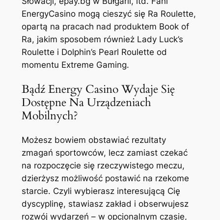
Słowacji, epay.bg w Bułgarii, itd. Fani
EnergyCasino mogą cieszyć się Ra Roulette,
opartą na pracach nad produktem Book of
Ra, jakim sposobem również Lady Luck’s
Roulette i Dolphin’s Pearl Roulette od
momentu Extreme Gaming.
Bądź Energy Casino Wydaje Się
Dostępne Na Urządzeniach
Mobilnych?
Możesz bowiem obstawiać rezultaty
zmagań sportowców, lecz zamiast czekać
na rozpoczęcie się rzeczywistego meczu,
dzierżysz możliwość postawić na rzekome
starcie. Czyli wybierasz interesującą Cię
dyscyplinę, stawiasz zakład i obserwujesz
rozwój wydarzeń – w opcjonalnym czasie,