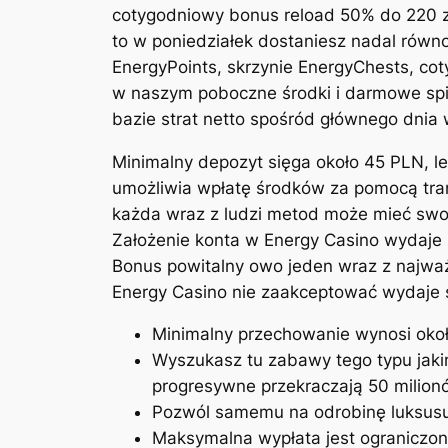
cotygodniowy bonus reload 50% do 220 z
to w poniedziałek dostaniesz nadal równ
EnergyPoints, skrzynie EnergyChests, co
w naszym poboczne środki i darmowe spin
bazie strat netto spośród głównego dnia
Minimalny depozyt sięga około 45 PLN, l
umożliwia wpłatę środków za pomocą trans
każda wraz z ludzi metod może mieć swoj
Założenie konta w Energy Casino wydaje s
Bonus powitalny owo jeden wraz z najwa
Energy Casino nie zaakceptować wydaje si
Minimalny przechowanie wynosi około
Wyszukasz tu zabawy tego typu jak
progresywne przekraczają 50 milionó
Pozwól samemu na odrobinę luksusu, 
Maksymalna wypłata jest ograniczona