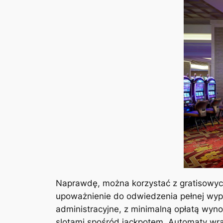
Naprawdę, można korzystać z gratisowych
upoważnienie do odwiedzenia pełnej wypł
administracyjne, z minimalną opłatą wynos
slotami spośród jackpotem. Automaty wra