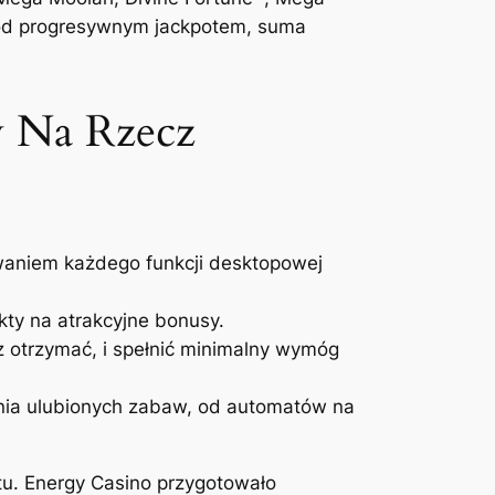
śród progresywnym jackpotem, suma
y Na Rzecz
waniem każdego funkcji desktopowej
ty na atrakcyjne bonusy.
z otrzymać, i spełnić minimalny wymóg
nia ulubionych zabaw, od automatów na
tu. Energy Casino przygotowało