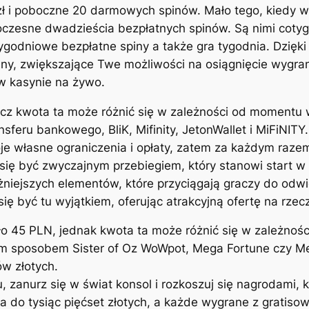
ł i poboczne 20 darmowych spinów. Mało tego, kiedy w
oczesne dwadzieścia bezpłatnych spinów. Są nimi coty
tygodniowe bezpłatne spiny a także gra tygodnia. Dzię
y, zwiększające Twe możliwości na osiągnięcie wygran
 w kasynie na żywo.
ecz kwota ta może różnić się w zależności od momentu 
feru bankowego, BliK, Mifinity, JetonWallet i MiFiNITY
e własne ograniczenia i opłaty, zatem za każdym razem
ię być zwyczajnym przebiegiem, który stanowi start w 
żniejszych elementów, które przyciągają graczy do od
ę być tu wyjątkiem, oferując atrakcyjną ofertę na rzec
 45 PLN, jednak kwota ta może różnić się w zależności
im sposobem Sister of Oz WoWpot, Mega Fortune czy M
w złotych.
zanurz się w świat konsol i rozkoszuj się nagrodami, k
 do tysiąc pięćset złotych, a każde wygrane z gratiso