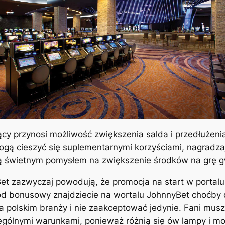
y przynosi możliwość zwiększenia salda i przedłużenia 
ą cieszyć się suplementarnymi korzyściami, nagradzając
 świetnym pomysłem na zwiększenie środków na grę gwo
Bet zazwyczaj powodują, że promocja na start w portal
kod bonusowy znajdziecie na wortalu JohnnyBet choćby 
 polskim branży i nie zaakceptować jedynie. Fani musz
ególnymi warunkami, ponieważ różnią się ów lampy i m