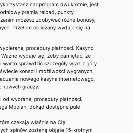
ykorzystasz nadprogram dwukrotnie, jest
godniowy premia reload, punkty
ki zanim możesz zdobywać różne bonusy,
ych. Przełom obliczany wydaje się na
wybieranej procedury płatności. Kasyno
. Ważne wydaje się, żeby pamiętać, że
 warto sprawdzić szczegóły wraz z góry.
świecie konsol i możliwości wygranych.
wiedzenia nowego kasyna internetowego.
z nowych graczy.
 od wybranej procedury płatności.
ega Moolah, dokąd dostępne pule
tóre czekają właśnie na Cię.
wych spinów zostaną objęte 15-krotnym