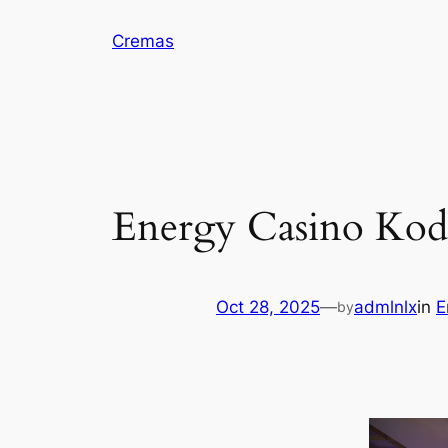
Skip
Cremas
to
content
Energy Casino Kod
Oct 28, 2025
—
admlnlx
in
E
by