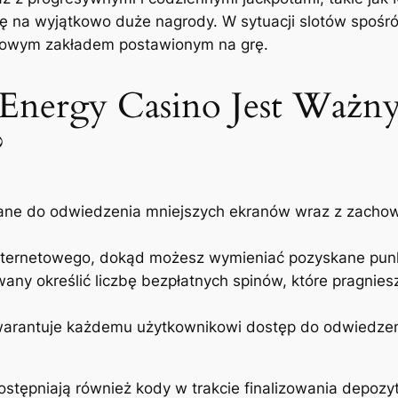
ansę na wyjątkowo duże nagrody. W sytuacji slotów spo
howym zakładem postawionym na grę.
Energy Casino Jest Ważn
?
wane do odwiedzenia mniejszych ekranów wraz z zacho
internetowego, dokąd możesz wymieniać pozyskane punk
any określić liczbę bezpłatnych spinów, które pragnies
warantuje każdemu użytkownikowi dostęp do odwiedze
tępniają również kody w trakcie finalizowania depozy