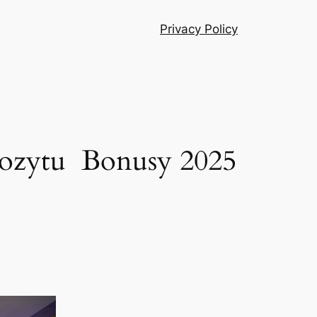
Privacy Policy
zytu ️ Bonusy 2025