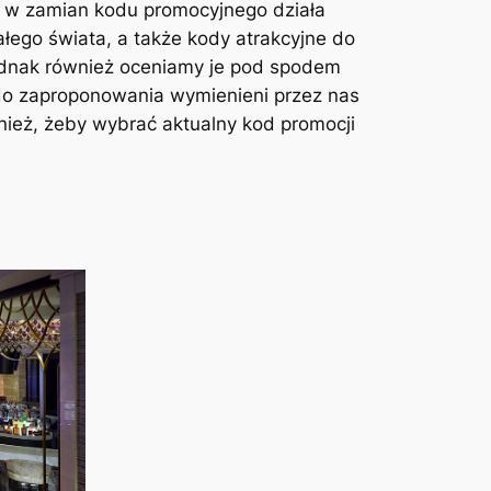
dy w zamian kodu promocyjnego działa
łego świata, a także kody atrakcyjne do
dnak również oceniamy je pod spodem
 do zaproponowania wymienieni przez nas
nież, żeby wybrać aktualny kod promocji