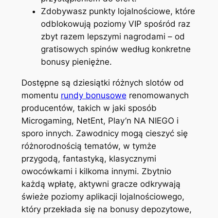
Zdobywasz punkty lojalnościowe, które
odblokowują poziomy VIP spośród raz
zbyt razem lepszymi nagrodami – od
gratisowych spinów według konkretne
bonusy pieniężne.
Dostępne są dziesiątki różnych slotów od
momentu
rundy bonusowe
renomowanych
producentów, takich w jaki sposób
Microgaming, NetEnt, Play’n NA NIEGO i
sporo innych. Zawodnicy mogą cieszyć się
różnorodnością tematów, w tymże
przygodą, fantastyką, klasycznymi
owocówkami i kilkoma innymi. Zbytnio
każdą wpłatę, aktywni gracze odkrywają
świeże poziomy aplikacji lojalnościowego,
który przekłada się na bonusy depozytowe,