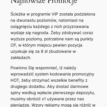
Najnowsze Promocje
Ścieżka w programie VIP została podzielona
na dwunastu poziomów, natomiast na
osiągnięciu każdego z nich przyznawana
wydaje się nagroda. Żeby zdobywać coraz
wyższe poziomy, potrzebne nam są punkty
CP, w którym miejscu pewien pozycja
uzyskuje się za 8 zł zbudowane w
zakładach.
Powinno Się wspomnieć, iż należy
wprowadzić system kodowania promocyjny
HOT, żeby otrzymać wszelkie benefity z
drugiego dodatku. Aby dostać darmowe
spiny według wpłacie pierwszego depozytu,
musimy obrócić x1 używane przez nas
pieniądze. Wzory reklamy mogą się różnić w