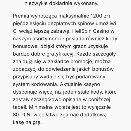
niezwykle dokładnie wykonany.
Premia wynosząca maksymalnie 1200 zł i
pięćdziesięciu bezpłatnych spinów umożliwi
Ci wciąż lepszą zabawę. HellSpin Casino w
naszym asortymencie posiada również kody
bonusowe, dzięki którym gracz uzyskuje
bardzo dobre gratyfikacyj. Każde szczegóły
znajdują się w zakładce promocje, można
zobaczyć, do odwiedzenia jakich bonusów
przypisany wydaje się być podarowany
system kodowania. Aktualnie kasyno
dysponuje więcej niż jeden stałe kody, które
zostały szczegółowo opisane w poniższej
tabeli. Minimalna wpłata jest to wyłącznie
80 PLN, więc łatwo zgarnąć dodatkową
kasę na grę.