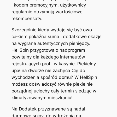
i kodom promocyjnym, użytkownicy
regularnie otrzymują wartościowe
rekompensaty.
Szczególnie kiedy wydaje się być owo
całkiem pokaźna suma i dodatkowe okazje
na wygrane autentycznych pieniędzy.
HellSpin przygotowało nadprogram
powitalny dla każdego internautów
rejestrujących profil w kasynie. Piekielny
upał na dworze nie zachęca Cię do
wychodzenia spośród domu? W HellSpin
możesz doświadczyć równie piekielnie
porządnej uciechy cały termin siedząc w
klimatyzowanym mieszkaniu!
Na Dodatek przyznawane są nadal
darmowe spiny, do wdrożenia na