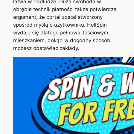
łatwa w obdłudze. Duża swoboda w
obrębie technik płatności także potwierdza
argument, że portal został stworzony
spośród myślą o użytkowniku. HellSpin
wydaje się dlatego pełnowartościowym
mieszkaniem, dokąd w dogodny sposób
możesz obstawiać zakłady.