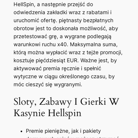
HellSpin, a następnie przejść do
odwiedzenia zakładki wraz z rabatami i
uruchomić ofertę. piętnasty bezpłatnych
obrotow jest to doskonała możliwość, aby
przetestować grę, a wygrane podlegają
warunkowi ruchu x40. Maksymalna suma,
którą można wypłacić wraz z tejże promocji,
kosztuje pięćdziesiąt EUR. Ważne jest, by
aktywować premia ręcznie i spełnić
wytyczne w ciągu określonego czasu, by
móc cieszyć się wygranymi.
Sloty, Zabawy I Gierki W
Kasynie Hellspin
Premie pieniężne, jak i pakiety