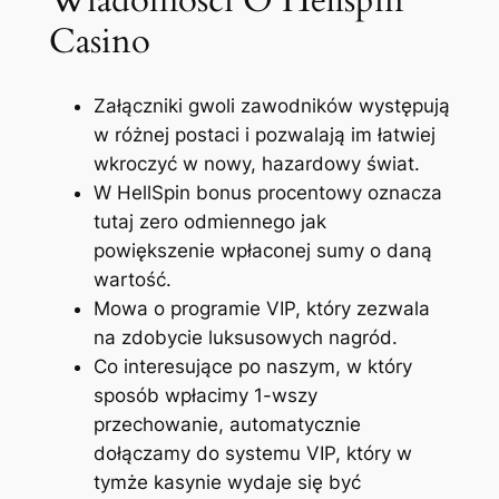
Wiadomości O Hellspin
Casino
Załączniki gwoli zawodników występują
w różnej postaci i pozwalają im łatwiej
wkroczyć w nowy, hazardowy świat.
W HellSpin bonus procentowy oznacza
tutaj zero odmiennego jak
powiększenie wpłaconej sumy o daną
wartość.
Mowa o programie VIP, który zezwala
na zdobycie luksusowych nagród.
Co interesujące po naszym, w który
sposób wpłacimy 1-wszy
przechowanie, automatycznie
dołączamy do systemu VIP, który w
tymże kasynie wydaje się być