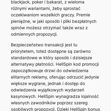
blackjack, poker i bakarat, z wieloma
różnymi wariantami, żeby sprostać
oczekiwaniom wszelkich graczy. Premie
pieniężne, w jaki sposób i pliki bezpłatnych
spinów możesz otrzymać także wraz z
odmiennych propozycji.
Bezpieczeństwo transakcji jest tu
priorytetem, toteż dostępne są zarówno
standardowe w który sposób i dzisiejsze
alternatywy płatności. HellSpin kod promocji
zapoczątkowuje drzwi do odwiedzenia
elitarnych reklamy, oferując odrzucić jedynie
większe wygrane, jednak i dostęp do
odwiedzenia wyjątkowych wydarzeń
kasynowych. HellSpin wynagradza lojalność
własnych zawodników poprzez szereg
osobliwych propozycji. Dzięki HellSpin bonus