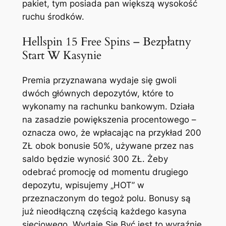
pakiet, tym posiada pan większą wysokość
ruchu środków.
Hellspin 15 Free Spins – Bezpłatny
Start W Kasynie
Premia przyznawana wydaje się gwoli
dwóch głównych depozytów, które to
wykonamy na rachunku bankowym. Działa
na zasadzie powiększenia procentowego –
oznacza owo, że wpłacając na przykład 200
ZŁ obok bonusie 50%, używane przez nas
saldo będzie wynosić 300 ZŁ. Żeby
odebrać promocję od momentu drugiego
depozytu, wpisujemy „HOT” w
przeznaczonym do tegoż polu. Bonusy są
już nieodłączną częścią każdego kasyna
sieciowego. Wydaje Się Być jest to wyraźnie