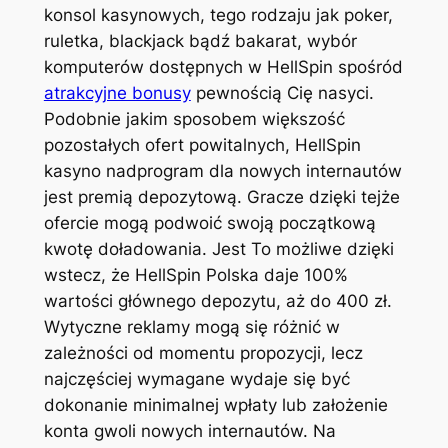
konsol kasynowych, tego rodzaju jak poker,
ruletka, blackjack bądź bakarat, wybór
komputerów dostępnych w HellSpin spośród
atrakcyjne bonusy
pewnością Cię nasyci.
Podobnie jakim sposobem większość
pozostałych ofert powitalnych, HellSpin
kasyno nadprogram dla nowych internautów
jest premią depozytową. Gracze dzięki tejże
ofercie mogą podwoić swoją początkową
kwotę doładowania. Jest To możliwe dzięki
wstecz, że HellSpin Polska daje 100%
wartości głównego depozytu, aż do 400 zł.
Wytyczne reklamy mogą się różnić w
zależności od momentu propozycji, lecz
najczęściej wymagane wydaje się być
dokonanie minimalnej wpłaty lub założenie
konta gwoli nowych internautów. Na