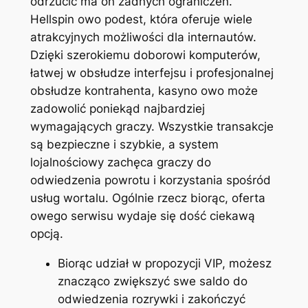
odrzucić ma on żadnych ograniczeń.
Hellspin owo podest, która oferuje wiele
atrakcyjnych możliwości dla internautów.
Dzięki szerokiemu doborowi komputerów,
łatwej w obsłudze interfejsu i profesjonalnej
obsłudze kontrahenta, kasyno owo może
zadowolić poniekąd najbardziej
wymagających graczy. Wszystkie transakcje
są bezpieczne i szybkie, a system
lojalnościowy zachęca graczy do
odwiedzenia powrotu i korzystania spośród
usług wortalu. Ogólnie rzecz biorąc, oferta
owego serwisu wydaje się dość ciekawą
opcją.
Biorąc udział w propozycji VIP, możesz
znacząco zwiększyć swe saldo do
odwiedzenia rozrywki i zakończyć