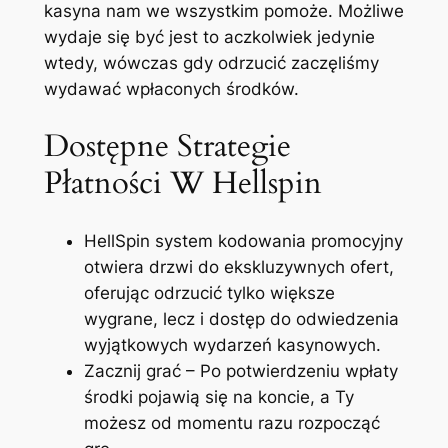
kasyna nam we wszystkim pomoże. Możliwe
wydaje się być jest to aczkolwiek jedynie
wtedy, wówczas gdy odrzucić zaczęliśmy
wydawać wpłaconych środków.
Dostępne Strategie
Płatności W Hellspin
HellSpin system kodowania promocyjny
otwiera drzwi do ekskluzywnych ofert,
oferując odrzucić tylko większe
wygrane, lecz i dostęp do odwiedzenia
wyjątkowych wydarzeń kasynowych.
Zacznij grać – Po potwierdzeniu wpłaty
środki pojawią się na koncie, a Ty
możesz od momentu razu rozpocząć