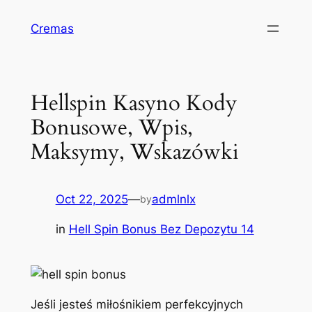
Skip
Cremas
to
content
Hellspin Kasyno Kody
Bonusowe, Wpis,
Maksymy, Wskazówki
Oct 22, 2025
—
admlnlx
by
in
Hell Spin Bonus Bez Depozytu 14
Jeśli jesteś miłośnikiem perfekcyjnych