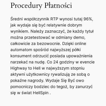
Procedury Płatności
Średni współczynnik RTP wynosi tutaj 96%,
jak wydaje się być relatywnie dobrym
wynikiem. Należy zaznaczyć, że każdy tytuł
można przetestować w odmiany demo,
całkowicie za bezowocnie. Dzięki online
automatom spośród najwyższej półki
konsument odrzucić posiada upoważnienia
narzekać na nudę. Co 24 godziny w evencie
Highway to Hell w najwyższym stopniu
aktywni użytkownicy rywalizują ze sobą o
pokaźne nagrody. Wydaje Się Być owo
pomocniczy bodziec do tegoż, by zanurzyć
się w świat HellSpin .