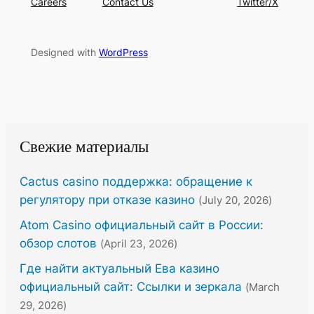
Careers
Contact Us
Twitter/X
Designed with
WordPress
Свежие материалы
Cactus casino поддержка: обращение к
регулятору при отказе казино
(July 20, 2026)
Atom Casino официальный сайт в России:
обзор слотов
(April 23, 2026)
Где найти актуальный Ева казино
официальный сайт: Ссылки и зеркала
(March
29, 2026)