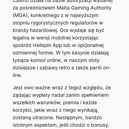
Casino działa na bazie autoryzacji wydanej
za pośrednictwem Malta Gaming Authority
(MGA), konkretnego z w najwyższym
stopniu rygorystycznych regulatorów w
branży hazardowej. Gra wydaje się być
legalna w wersji mobilnej korzystając
spośród Hellspin App lub w opcjonalnej
odmiennej formie. W tym kasynie działają
tysiące konsol online, w naszym sloty
dzisiejsze i zabawy retro a także partii on-
line.
Jest owo ważne wraz z tegoż względu, że
żądając wypłaty nadal zanim spełnieniem
wszelkich warunków, premia i każde
korzyści, jakie wraz z niego wynikają,
zostaną utracone. Następnym, bardzo
istotnym aspektem, jeśli chodzi o bonusy,