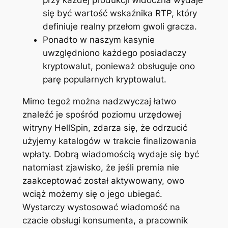
przy każdej produkcji widoczna wydaje
się być wartość wskaźnika RTP, który
definiuje realny przełom gwoli gracza.
Ponadto w naszym kasynie
uwzględniono każdego posiadaczy
kryptowalut, ponieważ obsługuje ono
parę popularnych kryptowalut.
Mimo tegoż można nadzwyczaj łatwo
znaleźć je spośród poziomu urzędowej
witryny HellSpin, zdarza się, że odrzucić
użyjemy katalogów w trakcie finalizowania
wpłaty. Dobrą wiadomością wydaje się być
natomiast zjawisko, że jeśli premia nie
zaakceptować został aktywowany, owo
wciąż możemy się o jego ubiegać.
Wystarczy wystosować wiadomość na
czacie obsługi konsumenta, a pracownik