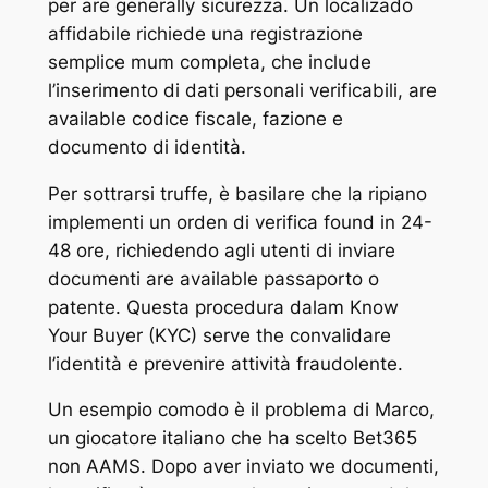
per are generally sicurezza. Un localizado
affidabile richiede una registrazione
semplice mum completa, che include
l’inserimento di dati personali verificabili, are
available codice fiscale, fazione e
documento di identità.
Per sottrarsi truffe, è basilare che la ripiano
implementi un orden di verifica found in 24-
48 ore, richiedendo agli utenti di inviare
documenti are available passaporto o
patente. Questa procedura dalam Know
Your Buyer (KYC) serve the convalidare
l’identità e prevenire attività fraudolente.
Un esempio comodo è il problema di Marco,
un giocatore italiano che ha scelto Bet365
non AAMS. Dopo aver inviato we documenti,