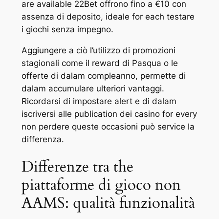
are available 22Bet offrono fino a €10 con
assenza di deposito, ideale for each testare
i giochi senza impegno.
Aggiungere a ciò l’utilizzo di promozioni
stagionali come il reward di Pasqua o le
offerte di dalam compleanno, permette di
dalam accumulare ulteriori vantaggi.
Ricordarsi di impostare alert e di dalam
iscriversi alle publication dei casino for every
non perdere queste occasioni può service la
differenza.
Differenze tra the
piattaforme di gioco non
AAMS: qualità funzionalità