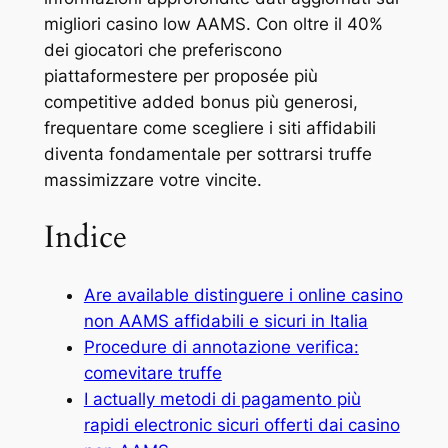
migliori casino low AAMS. Con oltre il 40%
dei giocatori che preferiscono
piattaformestere per proposée più
competitive added bonus più generosi,
frequentare come scegliere i siti affidabili
diventa fondamentale per sottrarsi truffe
massimizzare votre vincite.
Indice
Are available distinguere i online casino
non AAMS affidabili e sicuri in Italia
Procedure di annotazione verifica:
comevitare truffe
I actually metodi di pagamento più
rapidi electronic sicuri offerti dai casino