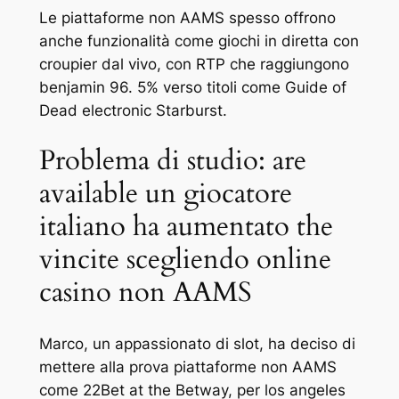
Le piattaforme non AAMS spesso offrono
anche funzionalità come giochi in diretta con
croupier dal vivo, con RTP che raggiungono
benjamin 96. 5% verso titoli come Guide of
Dead electronic Starburst.
Problema di studio: are
available un giocatore
italiano ha aumentato the
vincite scegliendo online
casino non AAMS
Marco, un appassionato di slot, ha deciso di
mettere alla prova piattaforme non AAMS
come 22Bet at the Betway, per los angeles