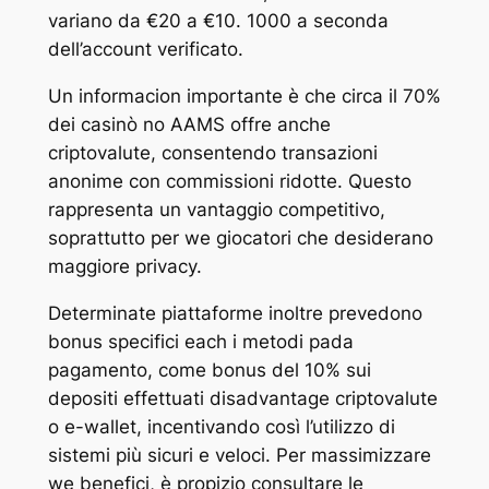
variano da €20 a €10. 1000 a seconda
dell’account verificato.
Un informacion importante è che circa il 70%
dei casinò no AAMS offre anche
criptovalute, consentendo transazioni
anonime con commissioni ridotte. Questo
rappresenta un vantaggio competitivo,
soprattutto per we giocatori che desiderano
maggiore privacy.
Determinate piattaforme inoltre prevedono
bonus specifici each i metodi pada
pagamento, come bonus del 10% sui
depositi effettuati disadvantage criptovalute
o e-wallet, incentivando così l’utilizzo di
sistemi più sicuri e veloci. Per massimizzare
we benefici, è propizio consultare le