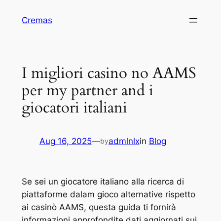
Skip
Cremas
to
content
I migliori casino no AAMS
per my partner and i
giocatori italiani
Aug 16, 2025
—
admlnlx
in
Blog
by
Se sei un giocatore italiano alla ricerca di
piattaforme dalam gioco alternative rispetto
ai casinò AAMS, questa guida ti fornirà
informazioni approfondite dati aggiornati sui