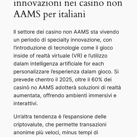
innovazioni nei casino non
AAMS per italiani
Il settore dei casino non AAMS sta vivendo
un periodo di specialty innovazione, con
l’introduzione di tecnologie come il gioco
inside of realtà virtuale (VR) e l’utilizzo
dalam intelligenza artificiale for each
personalizzare l’esperienza dalam gioco. Si
prevede chentro il 2025, oltre il 60% dei
casinò no AAMS adotterà soluzioni di realtà
aumentata, offrendo ambienti immersivi e
interattivi.
Un’altra tendenza è l’espansione delle
criptovalute, che permette transazioni
anonime più veloci, minus tempi di