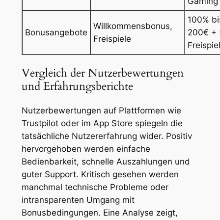
Gaming
100% bi
Willkommensbonus,
Bonusangebote
200€ + 
Freispiele
Freispie
Vergleich der Nutzerbewertungen
und Erfahrungsberichte
Nutzerbewertungen auf Plattformen wie
Trustpilot oder im App Store spiegeln die
tatsächliche Nutzererfahrung wider. Positiv
hervorgehoben werden einfache
Bedienbarkeit, schnelle Auszahlungen und
guter Support. Kritisch gesehen werden
manchmal technische Probleme oder
intransparenten Umgang mit
Bonusbedingungen. Eine Analyse zeigt,