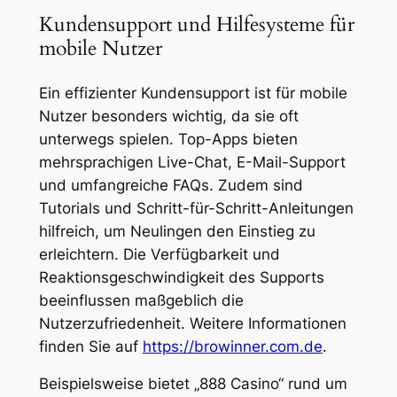
Kundensupport und Hilfesysteme für
mobile Nutzer
Ein effizienter Kundensupport ist für mobile
Nutzer besonders wichtig, da sie oft
unterwegs spielen. Top-Apps bieten
mehrsprachigen Live-Chat, E-Mail-Support
und umfangreiche FAQs. Zudem sind
Tutorials und Schritt-für-Schritt-Anleitungen
hilfreich, um Neulingen den Einstieg zu
erleichtern. Die Verfügbarkeit und
Reaktionsgeschwindigkeit des Supports
beeinflussen maßgeblich die
Nutzerzufriedenheit. Weitere Informationen
finden Sie auf
https://browinner.com.de
.
Beispielsweise bietet „888 Casino“ rund um