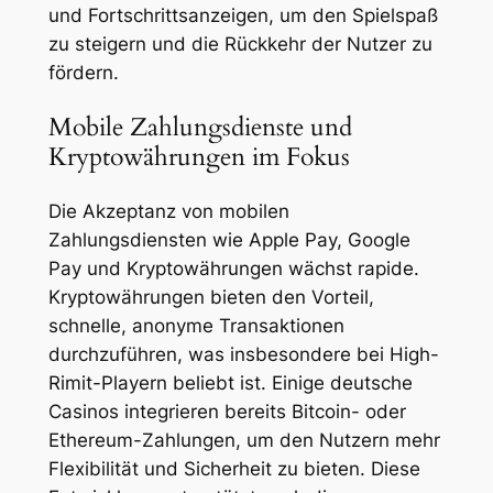
und Fortschrittsanzeigen, um den Spielspaß
zu steigern und die Rückkehr der Nutzer zu
fördern.
Mobile Zahlungsdienste und
Kryptowährungen im Fokus
Die Akzeptanz von mobilen
Zahlungsdiensten wie Apple Pay, Google
Pay und Kryptowährungen wächst rapide.
Kryptowährungen bieten den Vorteil,
schnelle, anonyme Transaktionen
durchzuführen, was insbesondere bei High-
Rimit-Playern beliebt ist. Einige deutsche
Casinos integrieren bereits Bitcoin- oder
Ethereum-Zahlungen, um den Nutzern mehr
Flexibilität und Sicherheit zu bieten. Diese