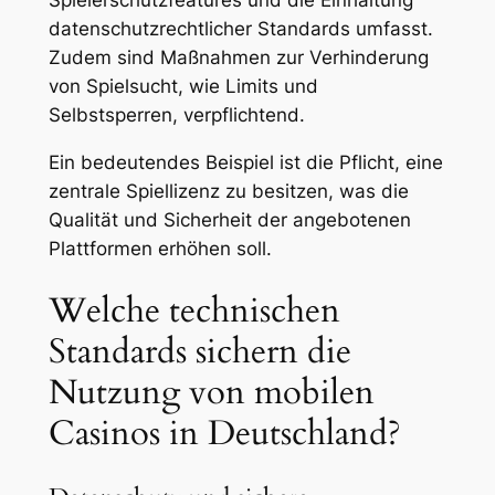
datenschutzrechtlicher Standards umfasst.
Zudem sind Maßnahmen zur Verhinderung
von Spielsucht, wie Limits und
Selbstsperren, verpflichtend.
Ein bedeutendes Beispiel ist die Pflicht, eine
zentrale Spiellizenz zu besitzen, was die
Qualität und Sicherheit der angebotenen
Plattformen erhöhen soll.
Welche technischen
Standards sichern die
Nutzung von mobilen
Casinos in Deutschland?