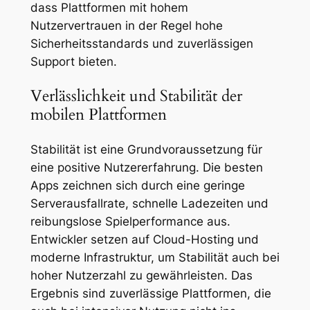
dass Plattformen mit hohem
Nutzervertrauen in der Regel hohe
Sicherheitsstandards und zuverlässigen
Support bieten.
Verlässlichkeit und Stabilität der
mobilen Plattformen
Stabilität ist eine Grundvoraussetzung für
eine positive Nutzererfahrung. Die besten
Apps zeichnen sich durch eine geringe
Serverausfallrate, schnelle Ladezeiten und
reibungslose Spielperformance aus.
Entwickler setzen auf Cloud-Hosting und
moderne Infrastruktur, um Stabilität auch bei
hoher Nutzerzahl zu gewährleisten. Das
Ergebnis sind zuverlässige Plattformen, die