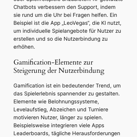
Chatbots verbessern den Support, indem
sie rund um die Uhr bei Fragen helfen. Ein
Beispiel ist die App „LeoVegas“, die KI nutzt,
um individuelle Spielangebote für Nutzer zu
erstellen und so die Nutzerbindung zu
erhöhen.
Gamification-Elemente zur
Steigerung der Nutzerbindung
Gamification ist ein bedeutender Trend, um
das Spielerlebnis spannender zu gestalten.
Elemente wie Belohnungssysteme,
Levelaufstieg, Abzeichen und Turniere
motivieren Nutzer, länger zu spielen.
Beispielsweise integrieren viele Apps
Leaderboards, tägliche Herausforderungen