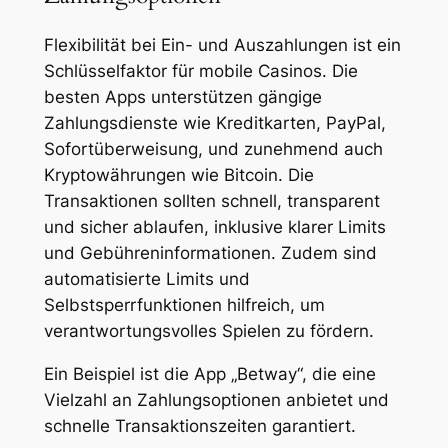
Flexibilität bei Ein- und Auszahlungen ist ein
Schlüsselfaktor für mobile Casinos. Die
besten Apps unterstützen gängige
Zahlungsdienste wie Kreditkarten, PayPal,
Sofortüberweisung, und zunehmend auch
Kryptowährungen wie Bitcoin. Die
Transaktionen sollten schnell, transparent
und sicher ablaufen, inklusive klarer Limits
und Gebühreninformationen. Zudem sind
automatisierte Limits und
Selbstsperrfunktionen hilfreich, um
verantwortungsvolles Spielen zu fördern.
Ein Beispiel ist die App „Betway“, die eine
Vielzahl an Zahlungsoptionen anbietet und
schnelle Transaktionszeiten garantiert.