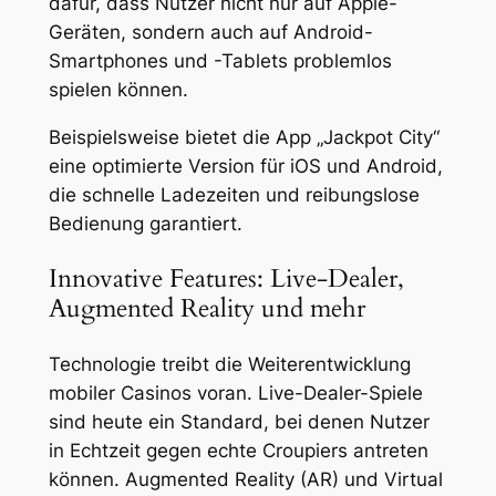
dafür, dass Nutzer nicht nur auf Apple-
Geräten, sondern auch auf Android-
Smartphones und -Tablets problemlos
spielen können.
Beispielsweise bietet die App „Jackpot City“
eine optimierte Version für iOS und Android,
die schnelle Ladezeiten und reibungslose
Bedienung garantiert.
Innovative Features: Live-Dealer,
Augmented Reality und mehr
Technologie treibt die Weiterentwicklung
mobiler Casinos voran. Live-Dealer-Spiele
sind heute ein Standard, bei denen Nutzer
in Echtzeit gegen echte Croupiers antreten
können. Augmented Reality (AR) und Virtual