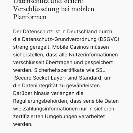
Datenschutz und sichere
Verschlüsselung bei mobilen
Plattformen
Der Datenschutz ist in Deutschland durch
die Datenschutz-Grundverordnung (DSGVO)
streng geregelt. Mobile Casinos müssen
sicherstellen, dass alle Nutzerinformationen
verschlüsselt übertragen und gespeichert
werden. Sicherheitszertifikate wie SSL
(Secure Socket Layer) sind Standard, um
die Datenintegrität zu gewährleisten.
Darüber hinaus verlangen die
Regulierungsbehörden, dass sensible Daten
wie Zahlungsinformationen nur in sicheren,
zertifizierten Umgebungen verarbeitet
werden.