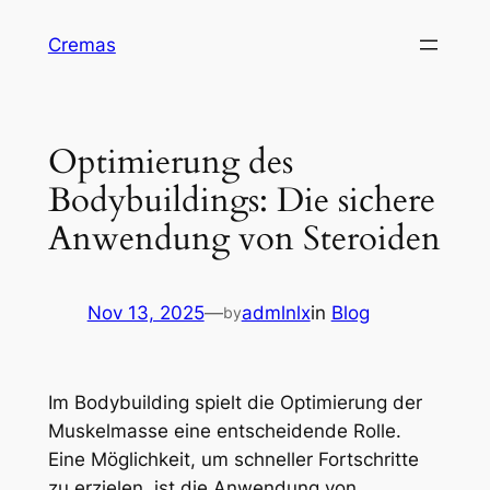
Skip
Cremas
to
content
Optimierung des
Bodybuildings: Die sichere
Anwendung von Steroiden
Nov 13, 2025
—
admlnlx
in
Blog
by
Im Bodybuilding spielt die Optimierung der
Muskelmasse eine entscheidende Rolle.
Eine Möglichkeit, um schneller Fortschritte
zu erzielen, ist die Anwendung von