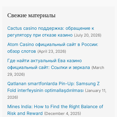
Свежие материалы
Cactus casino поддержка: обращение к
регулятору при отказе казино
(July 20, 2026)
Atom Casino официальный сайт в России:
обзор слотов
(April 23, 2026)
Где найти актуальный Ева казино
официальный сайт: Ссылки и зеркала
(March
29, 2026)
Qatlanan smartfonlarda Pin-Up: Samsung Z
Fold interfeysinin optimallaşdırılması
(January 11,
2026)
Mines India: How to Find the Right Balance of
Risk and Reward
(December 4, 2025)