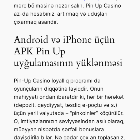
mərc bölməsinə nəzər salın. Pin Up Casino
az-da hesabınızı artırmaq və uduşları
çıxarmaq asandır.
Android və iPhone üçün
APK Pin Up
uyğulamasının yüklənməsi
Pin-Up Casino loyallıq proqramı da
oyunçuların diqqətinə layiqdir. Onun
mahiyyəti ondan ibarətdir ki, hər bir hərəkət
(depozit, qeydiyyat, təsdiq e-poçtu və s.)
üçün yerli valyutada – “pinkoinlər” köçürülür.
O, imtiyazlarınızın səviyyəsindən asılı olaraq,
müəyyən nisbətdə sərfəli bonuslara
dəyişdirilə bilər. Nə qədər çox an toplasanız,