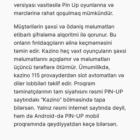
versiyası vasitəsilə Pin Up oyunlarına və
mərclərinə rahat qoşulmaq mümkündür.
Müştərilərin şəxsi və ödəniş məlumatları
etibarlı şifrələmə alqoritmi ilə qorunur. Bu
onların fırıldaqçıların əlinə keçməməsini
təmin edir. Kazino heç vaxt oyunçuların şəxsi
məlumatlarını açıqlamır və məlumatları
üçüncü tərəflərə ötürmür. Ümumilikdə,
kazino 115 provayderdən slot avtomatları və
diler lobbiləri təklif edir. Proqram
təminatçılarının tam siyahısını rəsmi PIN-UP
saytındakı “Kazino” bölməsində tapa
bilərsən. Yalnız rəsmi internet saytında deyil,
həm də Android-də PIN-UP mobil
proqramında qeydiyyatdan keçə bilərsən.