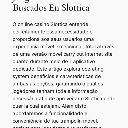
Buscados En Slottica
O on line casino Slottica entende
perfeitamente essa necessidade e
proporciona aos seus usuários uma
experiência móvel excepcional, total através
de uma versão móvel carry out internet site
quanto durante meio de 1 aplicativo
dedicado. Este artigo explora operating-
system benefícios e características de
ambas as opções, garantindo o qual os
jogadores tenham toda a informação
necessária afin de aproveitar o Slottica onde
quer la cual estejam. Além disto,
abordaremos a funcionalidade e
conveniência de tua trampolín móvel,