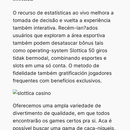
O recurso de estatísticas ao vivo melhora a
tomada de decisão e vuelta a experiência
também interativa. Recém-lan?ados
usuários que exploram a área esportiva
também podem desatascar bônus tais
como operating-system Slottica 50 giros
tidak bermodal, combinando esportes e
slots em uma só conta. O metodo de
fidelidade também gratificación jogadores
frequentes com benefícios exclusivos.
Oferecemos uma ampla variedade de
divertimento de qualidade, em que todos
encontrarão os games certos pra si. Aca é
possível buscar uma gama de caça-níqueis,