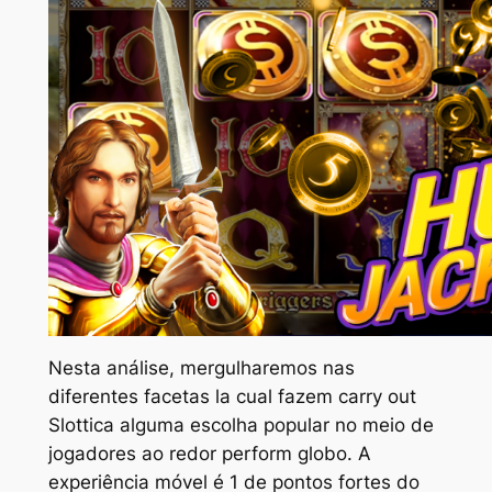
Nesta análise, mergulharemos nas
diferentes facetas la cual fazem carry out
Slottica alguma escolha popular no meio de
jogadores ao redor perform globo. A
experiência móvel é 1 de pontos fortes do