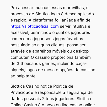
Pra acessar muchas essas maravilhas, o
processo de Slottica login é descomplicado
e rápido. A plataforma foi lan?ada afin de
https://slotticaoficial.com
servir intuitiva e
acessível, permitindo o qual os jogadores
comecem a jogar seus jogos favoritos
possuindo só alguns cliques, possa ser
através de aparelhos móveis ou desktop
computer. O cassino proporciona também
de 3 thousands games, incluindo caça-
níqueis, jogos de mesa e opções de cassino
ao palpitante.
Slottica Casino notice Política de
Privacidade e responsable a segurança de
dados pessoais 2 teus jogadores. Slottica
Online Casino é o novo on line casino online