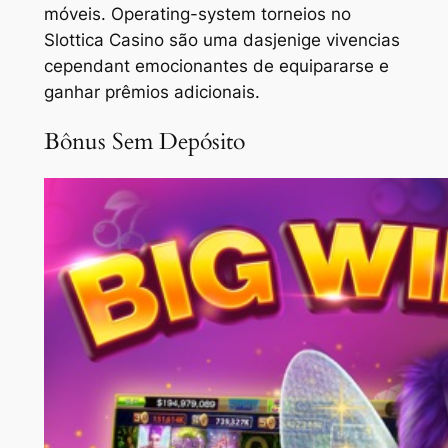
móveis. Operating-system torneios no
Slottica Casino são uma dasjenige vivencias
cependant emocionantes de equipararse e
ganhar prêmios adicionais.
Bônus Sem Depósito