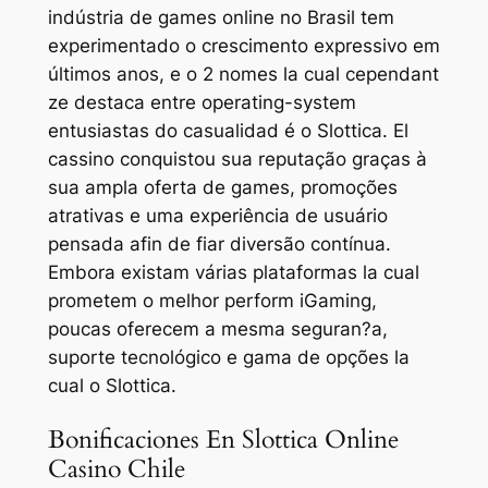
indústria de games online no Brasil tem
experimentado o crescimento expressivo em
últimos anos, e o 2 nomes la cual cependant
ze destaca entre operating-system
entusiastas do casualidad é o Slottica. El
cassino conquistou sua reputação graças à
sua ampla oferta de games, promoções
atrativas e uma experiência de usuário
pensada afin de fiar diversão contínua.
Embora existam várias plataformas la cual
prometem o melhor perform iGaming,
poucas oferecem a mesma seguran?a,
suporte tecnológico e gama de opções la
cual o Slottica.
Bonificaciones En Slottica Online
Casino Chile