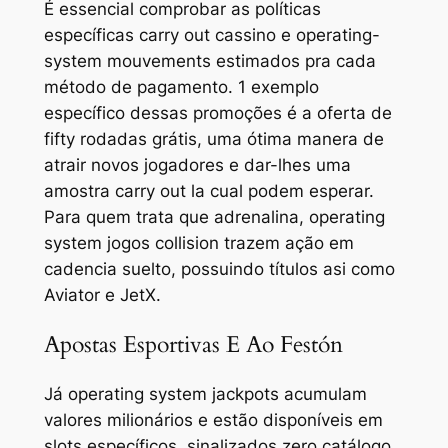
É essencial comprobar as políticas
específicas carry out cassino e operating-
system mouvements estimados pra cada
método de pagamento. 1 exemplo
específico dessas promoções é a oferta de
fifty rodadas grátis, uma ótima manera de
atrair novos jogadores e dar-lhes uma
amostra carry out la cual podem esperar.
Para quem trata que adrenalina, operating
system jogos collision trazem ação em
cadencia suelto, possuindo títulos asi como
Aviator e JetX.
Apostas Esportivas E Ao Festón
Já operating system jackpots acumulam
valores milionários e estão disponíveis em
slots específicos, sinalizados zero catálogo.