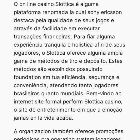
O on line casino Slottica é alguma
plataforma renomada la cual sony ericsson
destaca pela qualidade de seus jogos e
através da facilidade em executar
transações financeiras. Para fiar alguma
experiência tranquila e holistica afin de seus
jogadores, o Slottica oferece alguma ampla
gama de métodos de tiro e depósito. Estes
métodos são escolhidos possuindo
foundation em tua eficiência, segurança e
conveniência, atendendo tanto jogadores
brasileiros quanto mundiais. Bem-vindo ao
internet site formal perform Slottica casino,
o site de entretenimento em que a emoção
jamas en la vida acaba.
A organizacion também oferece promoções
periódicas pra operating system jogadores