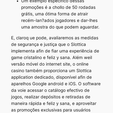
Um exemplo específico dessas
promoções é a chollo de 50 rodadas
grátis, uma ótima forma de atrair
recém-lan?ados jogadores e dar-lhes
uma amostra do que podem aguardar.
E, claroq ue pode, avaliaremos as medidas
de segurança e justiça que o Slottica
implementa afin de fiar uma experiência de
game cristalino e feliz y sana. Além weil
versão móvel do internet site, o online
casino também proporciona um Slottica
application dedicado, disponível afin de
aparelhos Google android e iOS. O software
da voie acessar o catálogo efectivo de
jogos, realizar depósitos e retiradas de
maneira rápida e feliz y sana, e aproveitar
as promoções exclusivas para usuários