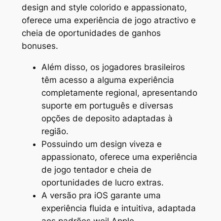
design and style colorido e appassionato,
oferece uma experiência de jogo atractivo e
cheia de oportunidades de ganhos
bonuses.
Além disso, os jogadores brasileiros
têm acesso a alguma experiência
completamente regional, apresentando
suporte em português e diversas
opções de deposito adaptadas à
região.
Possuindo um design viveza e
appassionato, oferece uma experiência
de jogo tentador e cheia de
oportunidades de lucro extras.
A versão pra iOS garante uma
experiência fluida e intuitiva, adaptada