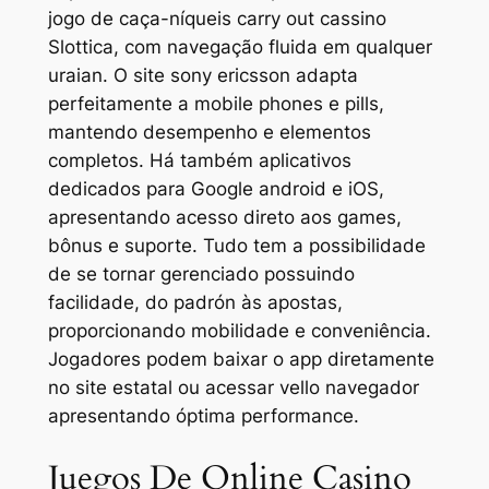
jogo de caça-níqueis carry out cassino
Slottica, com navegação fluida em qualquer
uraian. O site sony ericsson adapta
perfeitamente a mobile phones e pills,
mantendo desempenho e elementos
completos. Há também aplicativos
dedicados para Google android e iOS,
apresentando acesso direto aos games,
bônus e suporte. Tudo tem a possibilidade
de se tornar gerenciado possuindo
facilidade, do padrón às apostas,
proporcionando mobilidade e conveniência.
Jogadores podem baixar o app diretamente
no site estatal ou acessar vello navegador
apresentando óptima performance.
Juegos De Online Casino