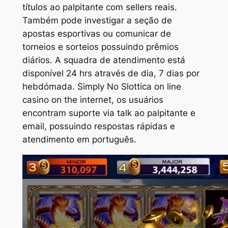
títulos ao palpitante com sellers reais.
Também pode investigar a seção de
apostas esportivas ou comunicar de
torneios e sorteios possuindo prêmios
diários. A squadra de atendimento está
disponível 24 hrs através de dia, 7 dias por
hebdómada. Simply No Slottica on line
casino on the internet, os usuários
encontram suporte via talk ao palpitante e
email, possuindo respostas rápidas e
atendimento em português.