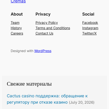
Cremas
About
Privacy
Social
Team
Privacy Policy
Facebook
History
Terms and Conditions
Instagram
Careers
Contact Us
Twitter/X
Designed with
WordPress
Свежие материалы
Cactus casino поддержка: обращение к
регулятору при отказе казино
(July 20, 2026)