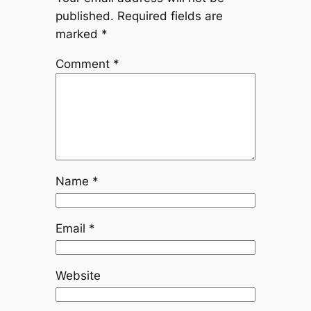
published.
Required fields are
marked
*
Comment
*
Name
*
Email
*
Website