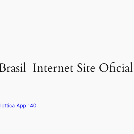
asil ️ Internet Site Oficial
lottica App 140