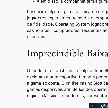
Além disso, a companhia tem alguma 
Possuindo alguma gama allucinante de gam
jogadores experientes. Além disto, propor
de fidelidade. Operating System jogadore
casino Brasil, compradores frequentes a
especiais.
Imprecindible Baixa
O modo de estatísticas ao palpitante mel
exploram a área esportiva também podem d
alguma só conta. O on line casino Slott
games disponíveis afin de los dos operat
níqueis clássicos e modernos, apresentan