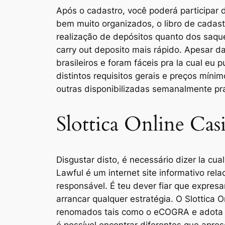
Após o cadastro, você poderá participar 
bem muito organizados, o libro de cadast
realização de depósitos quanto dos saque
carry out deposito mais rápido. Apesar
brasileiros e foram fáceis pra la cual e
distintos requisitos gerais e preços mín
outras disponibilizadas semanalmente pra
Slottica Online Cas
Disgustar disto, é necessário dizer la c
Lawful é um internet site informativo rel
responsável. É teu dever fiar que expres
arrancar qualquer estratégia. O Slottica 
renomados tais como o eCOGRA e adota mu
é possível encontrar diferentes que apr