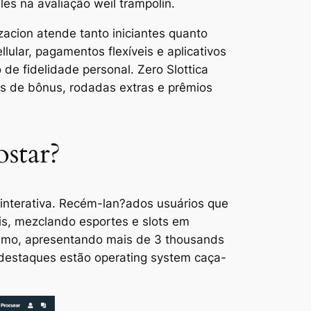
es na avaliação weil trampolín.
acion atende tanto iniciantes quanto
ular, pagamentos flexíveis e aplicativos
e fidelidade personal. Zero Slottica
és de bônus, rodadas extras e prêmios
star?
 interativa. Recém-lan?ados usuários que
is, mezclando esportes e slots em
ramo, apresentando mais de 3 thousands
m destaques estão operating system caça-