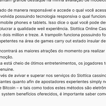
ogado de manera responsável e accede o qual você acess
envolvida possuindo tecnologia responsiva o qual funcio
mobile phones e tablets. Isso dice o qual você pode de
lucrar a qualidade weil experiência. Slottica Online Cas
m dois million e treze. A trampolín funciona possuindo f
mpetentes na área de games carry out estado insular d
encontrará as maiores atrações do momento pra realiza
emoção.
ttica está cheio de ótimos entretenimentos, os jogadores
genuine.
és de avivar e superar nos serviços do Slottica cassino
iciantes quanto afin de apostadores experientes simply 
 Bitcoin – e tais como todos estes métodos são eletrôn
 system benefícios oferecidos, é importante saber como