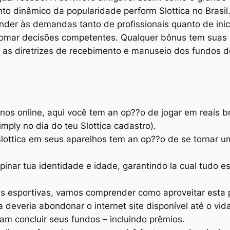
to dinâmico da popularidade perform Slottica no Brasi
er às demandas tanto de profissionais quanto de inici
omar decisões competentes. Qualquer bônus tem suas pr
as diretrizes de recebimento e manuseio dos fundos d
inos online, aqui você tem an op??o de jogar em reais br
ply no dia do teu Slottica cadastro).
o Slottica em seus aparelhos tem an op??o de se tornar 
pinar tua identidade e idade, garantindo la cual tudo 
s esportivas, vamos comprender como aproveitar esta
deveria abondonar o internet site disponível até o vida
am concluir seus fundos – incluindo prêmios.