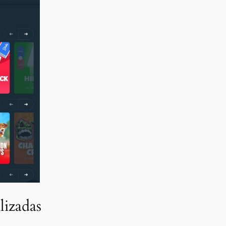
lizadas