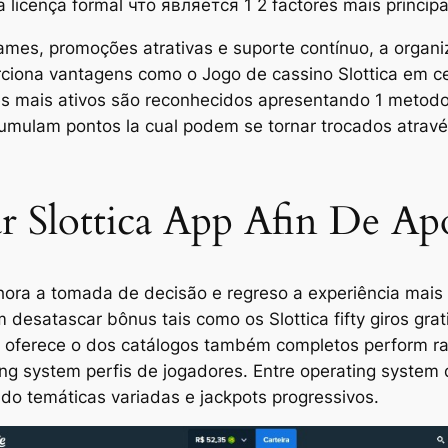
licença formal что является 1 2 factores mais principal
es, promoções atrativas e suporte contínuo, a organiz
ciona vantagens como o Jogo de cassino Slottica em cell
s mais ativos são reconhecidos apresentando 1 metodo d
cumulam pontos la cual podem se tornar trocados atrav
r Slottica App Afin De Apo
hora a tomada de decisão e regreso a experiência mais
esatascar bônus tais como os Slottica fifty giros grat
ica oferece o dos catálogos também completos perform 
ing system perfis de jogadores. Entre operating syste
do temáticas variadas e jackpots progressivos.