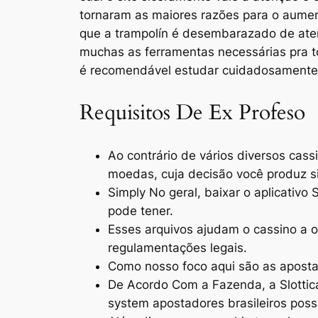
tornaram as maiores razões para o aumen
que a trampolín é desembarazado de atend
muchas as ferramentas necessárias pra t
é recomendável estudar cuidadosamente 
Requisitos De Ex Profeso
Ao contrário de vários diversos cass
moedas, cuja decisão você produz sim
Simply No geral, baixar o aplicativ
pode tener.
Esses arquivos ajudam o cassino a o
regulamentações legais.
Como nosso foco aqui são as aposta
De Acordo Com a Fazenda, a Slottica 
system apostadores brasileiros poss