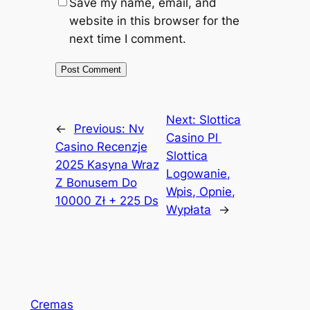
Save my name, email, and
website in this browser for the
next time I comment.
Next:
Slottica
←
Previous:
Nv
Casino Pl ️
Casino Recenzje
Slottica
2025 Kasyna Wraz
Logowanie,
Z Bonusem Do
Wpis, Opnie,
10000 Zł + 225 Ds
Wypłata
→
Cremas