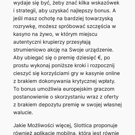
wydaje się być, żeby znać kilka wskazówek
i strategii, aby uzyskać najlepszy bonus. A
jeśli masz ochotę na bardziej towarzyską
rozrywkę, możesz spróbować szczęścia w
kasyno na żywo, w którym miejscu
autentyczni krupierzy przesyłają
strumieniowo akcję na Swoje urządzenie.
Aby ubiegać się o premię dziesięć €, po
prostu wykonaj poniższe kroki i rozpocznij
cieszyć się korzyściami gry w kasynie online
z brakiem dokonywania krytycznej wpłaty.
To bonus umożliwia europejskim graczom
postanowienie o skorzystaniu wraz z oferty
z brakiem depozytu premię w swojej własnej
walucie.
Jakie Możliwości więcej, Slottica proponuje
również aplikację mobilną, która jest równie