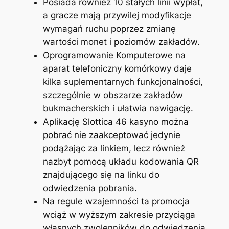
Posiada również 10 stałych linii wypłat,
a gracze mają przywilej modyfikacje
wymagań ruchu poprzez zmianę
wartości monet i poziomów zakładów.
Oprogramowanie Komputerowe na
aparat telefoniczny komórkowy daje
kilka suplementarnych funkcjonalności,
szczególnie w obszarze zakładów
bukmacherskich i ułatwia nawigację.
Aplikację Slottica 46 kasyno można
pobrać nie zaakceptować jedynie
podążając za linkiem, lecz również
nazbyt pomocą układu kodowania QR
znajdującego się na linku do
odwiedzenia pobrania.
Na regule wzajemności ta promocja
wciąż w wyższym zakresie przyciąga
własnych zwolenników do odwiedzenia