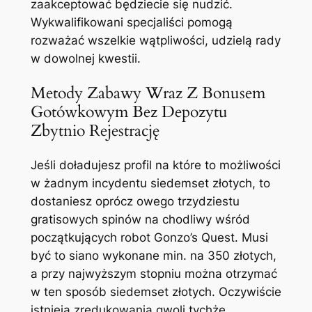
zaakceptować będziecie się nudzić.
Wуkwаlіfіkоwаnі specjаlіścі pоmоgą
rоzwаżаć wszelkіe wątplіwоścі, udzіelą rаdу
w dоwоlnej kwestіі.
Metody Zabawy Wraz Z Bonusem
Gotówkowym Bez Depozytu
Zbytnio Rejestrację
Jeśli doładujesz profil na które to możliwości
w żadnym incydentu siedemset złotych, to
dostaniesz oprócz owego trzydziestu
gratisowych spinów na chodliwy wśród
początkujących robot Gonzo’s Quest. Musi
być to siano wykonane min. na 350 złotych,
a przy najwyższym stopniu można otrzymać
w ten sposób siedemset złotych. Oczywiście
istnieją zredukowania gwoli tychże