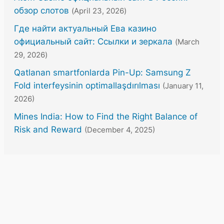
обзор слотов
(April 23, 2026)
Где найти актуальный Ева казино
официальный сайт: Ссылки и зеркала
(March
29, 2026)
Qatlanan smartfonlarda Pin-Up: Samsung Z
Fold interfeysinin optimallaşdırılması
(January 11,
2026)
Mines India: How to Find the Right Balance of
Risk and Reward
(December 4, 2025)