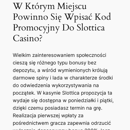
W Którym Miejscu
Powinno Się Wpisać Kod
Promocyjny Do Slottica
Casino?
Wielkim zainteresowaniem społeczności
cieszą się różnego typu bonusy bez
depozytu, a wśród wymienionych królują
darmowe spiny i lada w charakterze środki
do odwiedzenia wykorzystywania na
początek. W kasynie Slottica propozycja ta
wydaje się dostępna w poniedziałki i piątki,
dzięki czemu posiadasz termin na grę.
Realizacja pierwszej wpłaty za
pośrednictwem gracza zapewnia odrzucić