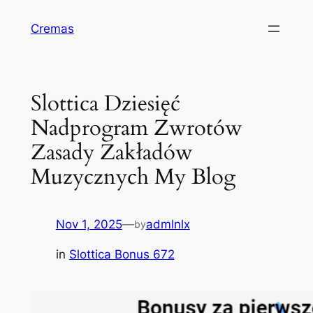
Skip
Cremas
to
content
Slottica Dziesięć
Nadprogram Zwrotów
Zasady Zakładów
Muzycznych My Blog
Nov 1, 2025
—
admlnlx
by
in
Slottica Bonus 672