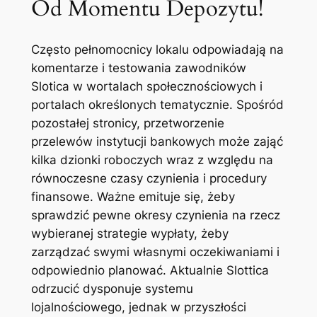
Od Momentu Depozytu!
Często pełnomocnicy lokalu odpowiadają na
komentarze i testowania zawodników
Slotica w wortalach społecznościowych i
portalach określonych tematycznie. Spośród
pozostałej stronicy, przetworzenie
przelewów instytucji bankowych może zająć
kilka dzionki roboczych wraz z względu na
równoczesne czasy czynienia i procedury
finansowe. Ważne emituje się, żeby
sprawdzić pewne okresy czynienia na rzecz
wybieranej strategie wypłaty, żeby
zarządzać swymi własnymi oczekiwaniami i
odpowiednio planować. Aktualnie Slottica
odrzucić dysponuje systemu
lojalnościowego, jednak w przyszłości