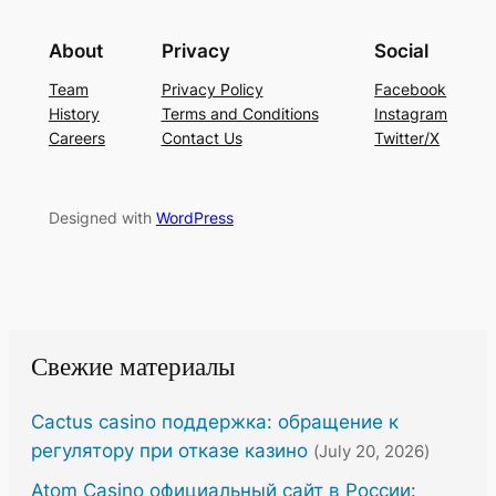
About
Privacy
Social
Team
Privacy Policy
Facebook
History
Terms and Conditions
Instagram
Careers
Contact Us
Twitter/X
Designed with
WordPress
Свежие материалы
Cactus casino поддержка: обращение к
регулятору при отказе казино
(July 20, 2026)
Atom Casino официальный сайт в России: