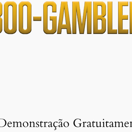
 Demonstração Gratuitame