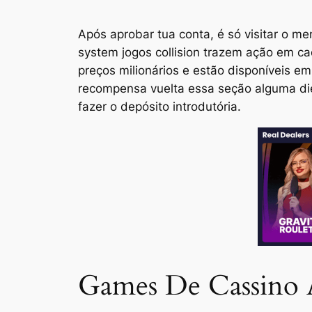
Após aprobar tua conta, é só visitar o m
system jogos collision trazem ação em ca
preços milionários e estão disponíveis e
recompensa vuelta essa seção alguma die
fazer o depósito introdutória.
Games De Cassino 