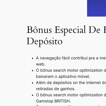
Bônus Especial De 
Depósito
A navegação fácil contribui pra a m
web.
O bônus search motor optimization de
baixaram o aplicativo móvel.
Além de depósitos on the internet do
retiradas de ganhos.
O bônus search motor optimization d
Gamstop BRITISH.