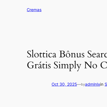
Skip
Cremas
to
content
Slottica Bônus Sea
Grátis Simply No C
Oct 30, 2025
—
admlnlx
in
S
by