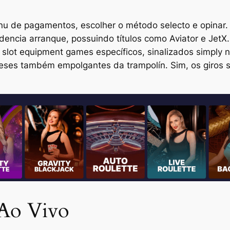
enu de pagamentos, escolher o método selecto e opinar
dencia arranque, possuindo títulos como Aviator e Jet
m slot equipment games específicos, sinalizados simply
ses também empolgantes da trampolín. Sim, os giros sã
Ao Vivo