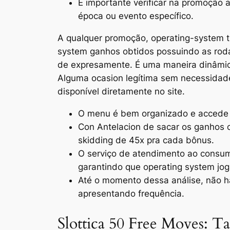
É importante verificar na promoção 
época ou evento específico.
A qualquer promoção, operating-system tí
system ganhos obtidos possuindo as rodad
de expresamente. É uma maneira dinâmica 
Alguma ocasion legítima sem necessidade
disponível diretamente no site.
O menu é bem organizado e accede f
Con Antelacion de sacar os ganhos 
skidding de 45x pra cada bônus.
O serviço de atendimento ao consumi
garantindo que operating system jog
Até o momento dessa análise, não
apresentando frequência.
Slottica 50 Free Moves: T