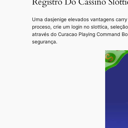
Registro Do Cassino Slotti
Uma dasjenige elevados vantagens carry out
proceso, crie um login no slottica, sele
através do Curacao Playing Command Boar
segurança.