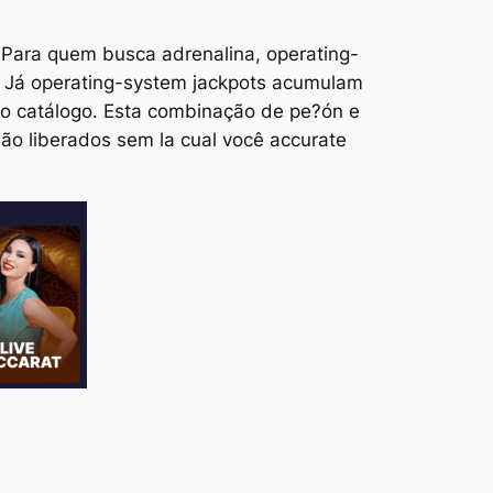
. Para quem busca adrenalina, operating-
X. Já operating-system jackpots acumulam
 no catálogo. Esta combinação de pe?ón e
o liberados sem la cual você accurate