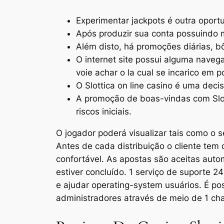
Experimentar jackpots é outra oport
Após produzir sua conta possuindo ma
Além disto, há promoções diárias, b
O internet site possui alguma naveg
voie achar o la cual se incarico em 
O Slottica on line casino é uma deci
A promoção de boas-vindas com Slott
riscos iniciais.
O jogador poderá visualizar tais como o 
Antes de cada distribuição o cliente tem
confortável. As apostas são aceitas aut
estiver concluído. 1 serviço de suporte 2
e ajudar operating-system usuários. É p
administradores através de meio de 1 cha