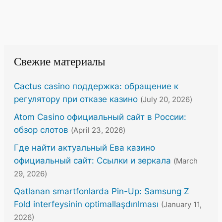
Свежие материалы
Cactus casino поддержка: обращение к
регулятору при отказе казино
(July 20, 2026)
Atom Casino официальный сайт в России:
обзор слотов
(April 23, 2026)
Где найти актуальный Ева казино
официальный сайт: Ссылки и зеркала
(March
29, 2026)
Qatlanan smartfonlarda Pin-Up: Samsung Z
Fold interfeysinin optimallaşdırılması
(January 11,
2026)