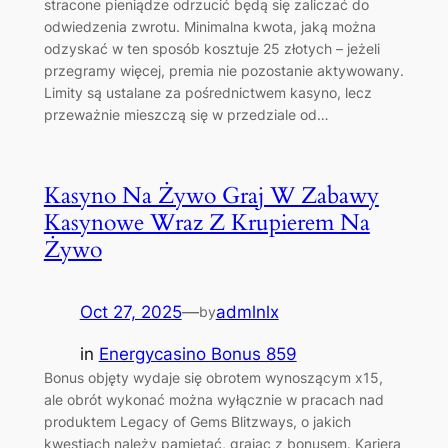
stracone pieniądze odrzucić będą się zaliczać do
odwiedzenia zwrotu. Minimalna kwota, jaką można
odzyskać w ten sposób kosztuje 25 złotych – jeżeli
przegramy więcej, premia nie pozostanie aktywowany.
Limity są ustalane za pośrednictwem kasyno, lecz
przeważnie mieszczą się w przedziale od…
Kasyno Na Żywo Graj W Zabawy
Kasynowe Wraz Z Krupierem Na
Żywo
Oct 27, 2025
—
admlnlx
by
in
Energycasino Bonus 859
Bonus objęty wydaje się obrotem wynoszącym x15,
ale obrót wykonać można wyłącznie w pracach nad
produktem Legacy of Gems Blitzways, o jakich
kwestiach należy pamiętać, grając z bonusem. Kariera