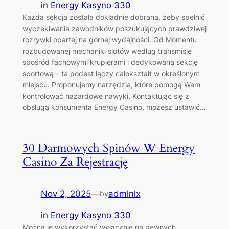
in
Energy Kasyno 330
Każda sekcja została dokładnie dobrana, żeby spełnić
wyczekiwania zawodników poszukujących prawdziwej
rozrywki opartej na górnej wydajności. Od Momentu
rozbudowanej mechaniki slotów według transmisje
spośród fachowymi krupierami i dedykowaną sekcję
sportową – ta podest łączy całokształt w określonym
miejscu. Proponujemy narzędzia, które pomogą Wam
kontrolować hazardowe nawyki. Kontaktując się z
obsługą konsumenta Energy Casino, możesz ustawić…
30 Darmowych Spinów W Energy
Casino Za Rejestrację
Nov 2, 2025
—
admlnlx
by
in
Energy Kasyno 330
Można je wykorzystać wyłącznie na pewnych