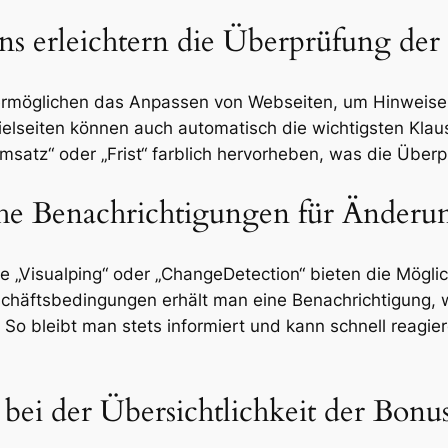
s erleichtern die Überprüfung de
 ermöglichen das Anpassen von Webseiten, um Hinweis
pielseiten können auch automatisch die wichtigsten Klau
msatz“ oder „Frist“ farblich hervorheben, was die Überp
he Benachrichtigungen für Änderu
e „Visualping“ oder „ChangeDetection“ bieten die Mögli
chäftsbedingungen erhält man eine Benachrichtigung,
en. So bleibt man stets informiert und kann schnell reag
bei der Übersichtlichkeit der Bon