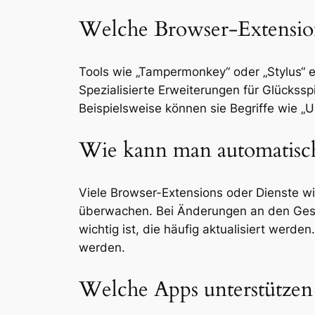
Welche Browser-Extension
Tools wie „Tampermonkey“ oder „Stylus“
Spezialisierte Erweiterungen für Glückss
Beispielsweise können sie Begriffe wie „U
Wie kann man automatisc
Viele Browser-Extensions oder Dienste wi
überwachen. Bei Änderungen an den Ges
wichtig ist, die häufig aktualisiert werd
werden.
Welche Apps unterstützen 