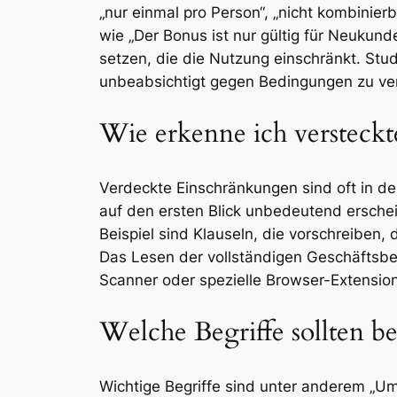
„nur einmal pro Person“, „nicht kombinier
wie „Der Bonus ist nur gültig für Neukund
setzen, die die Nutzung einschränkt. Stud
unbeabsichtigt gegen Bedingungen zu ve
Wie erkenne ich versteck
Verdeckte Einschränkungen sind oft in de
auf den ersten Blick unbedeutend ersche
Beispiel sind Klauseln, die vorschreiben
Das Lesen der vollständigen Geschäftsbed
Scanner oder spezielle Browser-Extension
Welche Begriffe sollten 
Wichtige Begriffe sind unter anderem „Ums