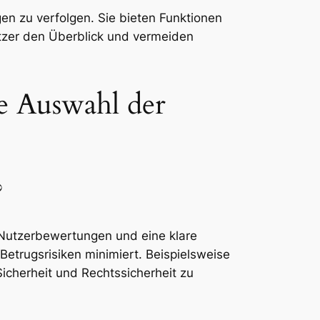
n zu verfolgen. Sie bieten Funktionen
tzer den Überblick und vermeiden
e Auswahl der
?
e Nutzerbewertungen und eine klare
Betrugsrisiken minimiert. Beispielsweise
icherheit und Rechtssicherheit zu