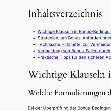
Inhaltsverzeichnis
Wichtige Klauseln in Bonus-Bedingung
Strategien, um Bonus-Anforderungen 
Technische Hilfsmittel zur Vermeid
Vermeidung von Bonus-Fallen durch
Praktische Tipps für den sicheren 
Wichtige Klauseln 
Welche Formulierungen de
Bei der Überprüfung der Bonus-Bedingunge