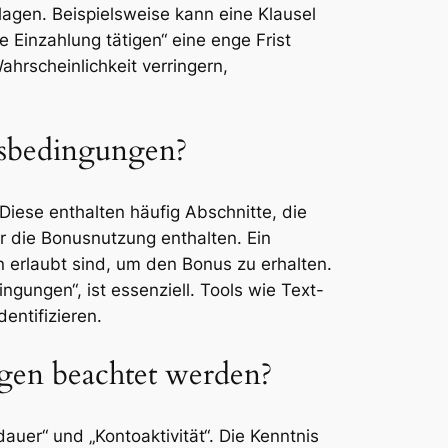
flagen. Beispielsweise kann eine Klausel
e Einzahlung tätigen“ eine enge Frist
hrscheinlichkeit verringern,
tsbedingungen?
iese enthalten häufig Abschnitte, die
 die Bonusnutzung enthalten. Ein
 erlaubt sind, um den Bonus zu erhalten.
ungen“, ist essenziell. Tools wie Text-
entifizieren.
ngen beachtet werden?
auer“ und „Kontoaktivität“. Die Kenntnis