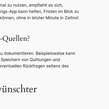
mal zu nutzen, empfiehlt es sich,
ngs-App kann helfen, Fristen im Blick zu
önnen, ohne in letzter Minute in Zeitnot
-Quellen?
 zu dokumentieren. Beispielsweise kann
as Speichern von Quittungen und
 eventuellen Rückfragen seitens des
wünschter