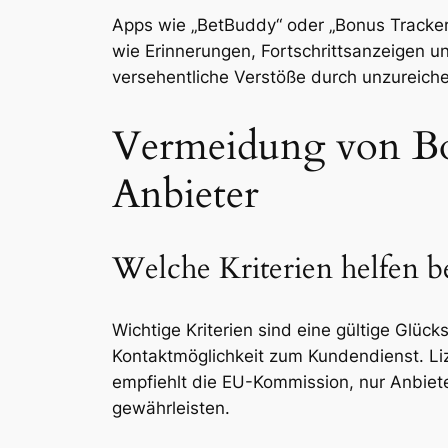
Apps wie „BetBuddy“ oder „Bonus Tracker
wie Erinnerungen, Fortschrittsanzeigen 
versehentliche Verstöße durch unzureiche
Vermeidung von Bo
Anbieter
Welche Kriterien helfen be
Wichtige Kriterien sind eine gültige Glü
Kontaktmöglichkeit zum Kundendienst. Lize
empfiehlt die EU-Kommission, nur Anbiete
gewährleisten.