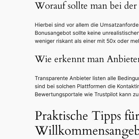
Worauf sollte man bei de
Hierbei sind vor allem die Umsatzanforde
Bonusangebot sollte keine unrealistische
weniger riskant als einer mit 50x oder me
Wie erkennt man Anbiete
Transparente Anbieter listen alle Bedingu
sind bei solchen Plattformen die Kontakti
Bewertungsportale wie Trustpilot kann zus
Praktische Tipps fü
Willkommensangeb