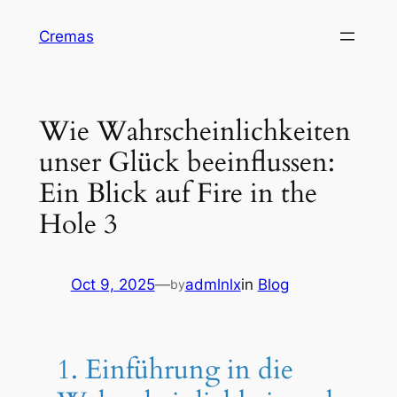
Skip
Cremas
to
content
Wie Wahrscheinlichkeiten
unser Glück beeinflussen:
Ein Blick auf Fire in the
Hole 3
Oct 9, 2025
—
admlnlx
in
Blog
by
1. Einführung in die