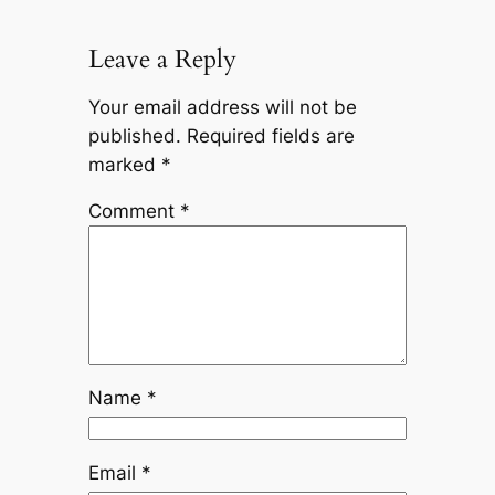
Leave a Reply
Your email address will not be
published.
Required fields are
marked
*
Comment
*
Name
*
Email
*