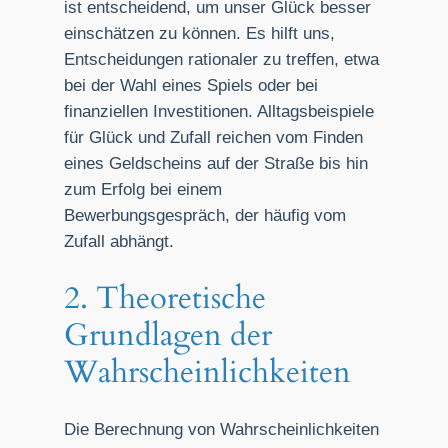
ist entscheidend, um unser Glück besser
einschätzen zu können. Es hilft uns,
Entscheidungen rationaler zu treffen, etwa
bei der Wahl eines Spiels oder bei
finanziellen Investitionen. Alltagsbeispiele
für Glück und Zufall reichen vom Finden
eines Geldscheins auf der Straße bis hin
zum Erfolg bei einem
Bewerbungsgespräch, der häufig vom
Zufall abhängt.
2. Theoretische
Grundlagen der
Wahrscheinlichkeiten
Die Berechnung von Wahrscheinlichkeiten