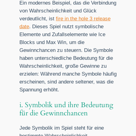
Ein modernes Beispiel, das die Verbindung
von Wahrscheinlichkeit und Glück
verdeutlicht, ist
fire in the hole 3 release
date
. Dieses Spiel nutzt symbolische
Elemente und Zufallselemente wie Ice
Blocks und Max Win, um die
Gewinnchancen zu steuern. Die Symbole
haben unterschiedliche Bedeutung für die
Wahrscheinlichkeit, große Gewinne zu
erzielen: Während manche Symbole häufig
erscheinen, sind andere seltener, was die
Spannung erhöht.
i. Symbolik und ihre Bedeutung
für die Gewinnchancen
Jede Symbolik im Spiel steht für eine
bestimmte Wahrscheinlichkeit.