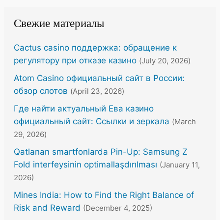
Свежие материалы
Cactus casino поддержка: обращение к
регулятору при отказе казино
(July 20, 2026)
Atom Casino официальный сайт в России:
обзор слотов
(April 23, 2026)
Где найти актуальный Ева казино
официальный сайт: Ссылки и зеркала
(March
29, 2026)
Qatlanan smartfonlarda Pin-Up: Samsung Z
Fold interfeysinin optimallaşdırılması
(January 11,
2026)
Mines India: How to Find the Right Balance of
Risk and Reward
(December 4, 2025)