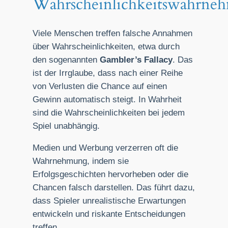
Wahrscheinlichkeitswahrne
Viele Menschen treffen falsche Annahmen
über Wahrscheinlichkeiten, etwa durch
den sogenannten
Gambler’s Fallacy
. Das
ist der Irrglaube, dass nach einer Reihe
von Verlusten die Chance auf einen
Gewinn automatisch steigt. In Wahrheit
sind die Wahrscheinlichkeiten bei jedem
Spiel unabhängig.
Medien und Werbung verzerren oft die
Wahrnehmung, indem sie
Erfolgsgeschichten hervorheben oder die
Chancen falsch darstellen. Das führt dazu,
dass Spieler unrealistische Erwartungen
entwickeln und riskante Entscheidungen
treffen.