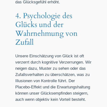
das Glücksgefühl erhöht.
4. Psychologie des
Glücks und der
Wahrnehmung von
Zufall
Unsere Einschätzung von Glück ist oft
verzerrt durch kognitive Verzerrungen. Wir
neigen dazu, Muster zu sehen oder das
Zufallsverhalten zu überschätzen, was zu
Illusionen von Kontrolle führt. Der
Placebo-Effekt und die Erwartungshaltung
können unser Glücksempfinden steigern,
auch wenn objektiv kein Vorteil besteht.