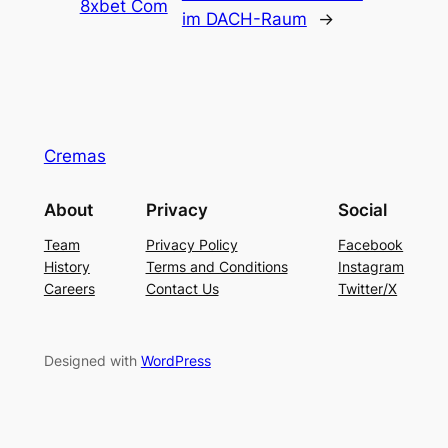
8xbet Com
im DACH-Raum
→
Cremas
About
Privacy
Social
Team
Privacy Policy
Facebook
History
Terms and Conditions
Instagram
Careers
Contact Us
Twitter/X
Designed with
WordPress