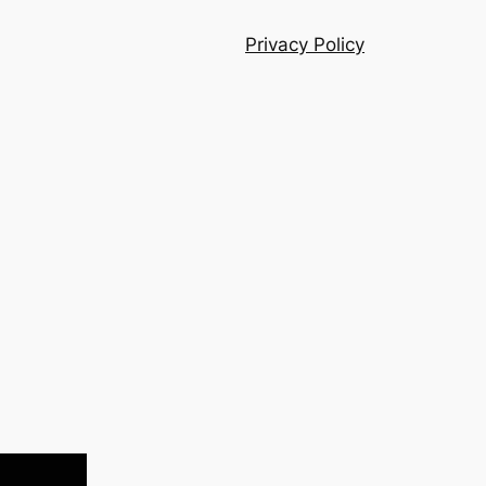
Privacy Policy