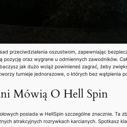
asad przeciwdziałania oszustwom, zapewniając bezpie
ą pozycję oraz wygrane u odmiennych zawodników. Cało
baczysz jak dużo wciąż powinieneś zagrać, żeby zwięk
worzy turnieje jednorazowe, o których bez wątpienia p
ani Mówią O Hell Spin
ołowych posiada w HellSpin szczególne znacznie. Ta zb
h atrakcyjnych rozrywkach karcianych. Spotkasz klasy