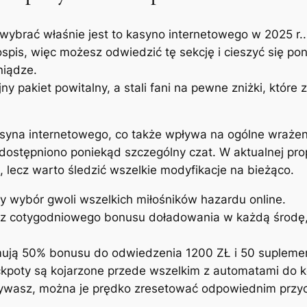
wybrać właśnie jest to kasyno internetowego w 2025 r..
dłospis, więc możesz odwiedzić tę sekcję i cieszyć si
niądze.
y pakiet powitalny, a stali fani na pewne zniżki, któr
asyna internetowego, co także wpływa na ogólne wraże
udostępniono poniekąd szczególny czat. W aktualnej pr
 lecz warto śledzić wszelkie modyfikacje na bieżąco.
y wybór gwoli wszelkich miłośników hazardu online.
z cotygodniowego bonusu doładowania w każdą środę, 
mują 50% bonusu do odwiedzenia 1200 ZŁ i 50 suplem
ckpoty są kojarzone przede wszelkim z automatami do 
używasz, można je prędko zresetować odpowiednim przyc