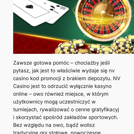
Zawsze gotowa pomóc – chociażby jeśli
pytasz, jak jest to właściwie wydaje się nv
casino kod promocji z brakiem depozytu. NV
Casino jest to odrzucić wyłącznie kasyno
online – owo również miejsce, w którym
użytkownicy mogą uczestniczyć w
turniejach, rywalizować o cenne gratyfikacyj
i skorzystać spośród zakładów sportowych.
Bez względu na owo, bądź wolisz
tradycyjne gry stołowe, nowoczesne