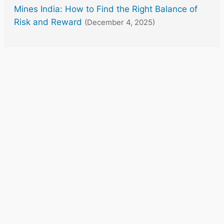
Mines India: How to Find the Right Balance of
Risk and Reward
(December 4, 2025)