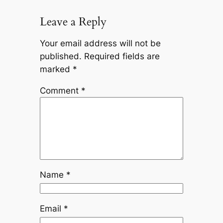
Leave a Reply
Your email address will not be
published.
Required fields are
marked
*
Comment
*
Name
*
Email
*