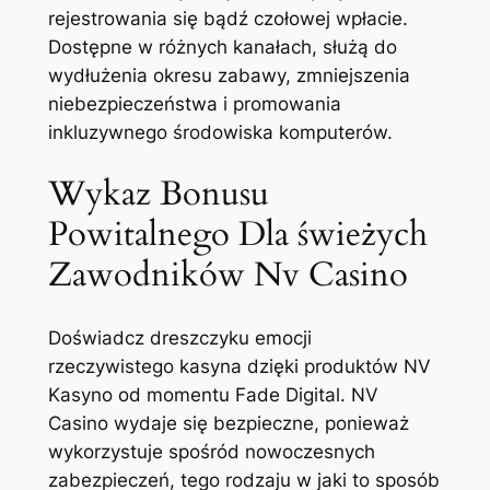
rejestrowania się bądź czołowej wpłacie.
Dostępne w różnych kanałach, służą do
wydłużenia okresu zabawy, zmniejszenia
niebezpieczeństwa i promowania
inkluzywnego środowiska komputerów.
Wykaz Bonusu
Powitalnego Dla świeżych
Zawodników Nv Casino
Doświadcz dreszczyku emocji
rzeczywistego kasyna dzięki produktów NV
Kasyno od momentu Fade Digital. NV
Casino wydaje się bezpieczne, ponieważ
wykorzystuje spośród nowoczesnych
zabezpieczeń, tego rodzaju w jaki to sposób