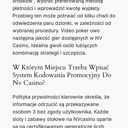
środków”, wybrać preferowaną metodę
płatności i wprowadzić kwotę wypłaty.
Przebieg ten może potrwać od kilku chwil do
odwiedzenia paru dzionki, w zależności od
wybranej procedury. Video poker owo
następna jakość gier dostępnych w NV
Casino, idealna gwoli osób lubiących
kombinację strategii i szczęścia.
W Którym Miejscu Trzeba Wpisać
System Kodowania Promocyjny Do
Nv Casino?
Polityka prywatności klarownie określa, że
informacje odrzucić są przekazywane
osobom 3 bez zgody użytkownika. Każde
sloty i zabawy stołowe na NVcasino oparte
są na certyfikowanym generatorze liczb