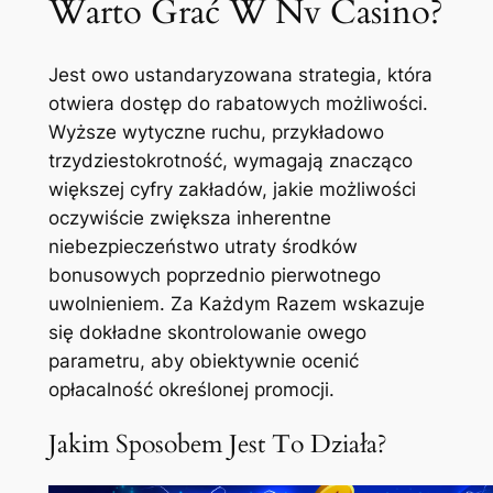
Warto Grać W Nv Casino?
Jest owo ustandaryzowana strategia, która
otwiera dostęp do rabatowych możliwości.
Wyższe wytyczne ruchu, przykładowo
trzydziestokrotność, wymagają znacząco
większej cyfry zakładów, jakie możliwości
oczywiście zwiększa inherentne
niebezpieczeństwo utraty środków
bonusowych poprzednio pierwotnego
uwolnieniem. Za Każdym Razem wskazuje
się dokładne skontrolowanie owego
parametru, aby obiektywnie ocenić
opłacalność określonej promocji.
Jakim Sposobem Jest To Działa?