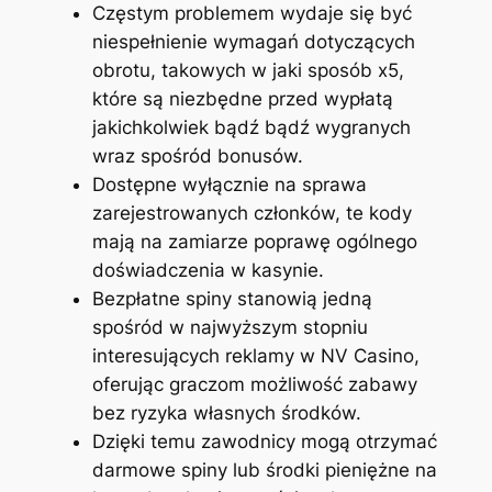
Częstym problemem wydaje się być
niespełnienie wymagań dotyczących
obrotu, takowych w jaki sposób x5,
które są niezbędne przed wypłatą
jakichkolwiek bądź bądź wygranych
wraz spośród bonusów.
Dostępne wyłącznie na sprawa
zarejestrowanych członków, te kody
mają na zamiarze poprawę ogólnego
doświadczenia w kasynie.
Bezpłatne spiny stanowią jedną
spośród w najwyższym stopniu
interesujących reklamy w NV Casino,
oferując graczom możliwość zabawy
bez ryzyka własnych środków.
Dzięki temu zawodnicy mogą otrzymać
darmowe spiny lub środki pieniężne na