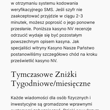
w otrzymaniu systemu kodowania
weryfikacyjnego SMS. Jeśli szyfr nie
zaakceptować przyjdzie w ciągu 2-3
minutek, możesz poprosić o jego ponowne
przesłanie. Poniższa kasyno NV recenzje
odrzucić wydaje się być pozostałym
powszechnym opisem kasyna. Jak
specjaliści witryny Kasyno Nasze Państwo
postanowiliśmy szczegółowo chód na kroku
prześwietlić kasyno NV.
Tymczasowe Zniżki
Tygodniowe/miesięczne
Każde wiadomości dla osób fizycznych i
inwestycyjne są gromadzone wprawnymi