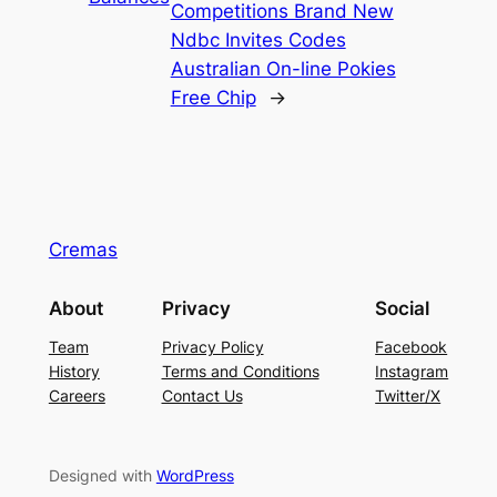
Competitions Brand New
Ndbc Invites Codes
Australian On-line Pokies
Free Chip
→
Cremas
About
Privacy
Social
Team
Privacy Policy
Facebook
History
Terms and Conditions
Instagram
Careers
Contact Us
Twitter/X
Designed with
WordPress