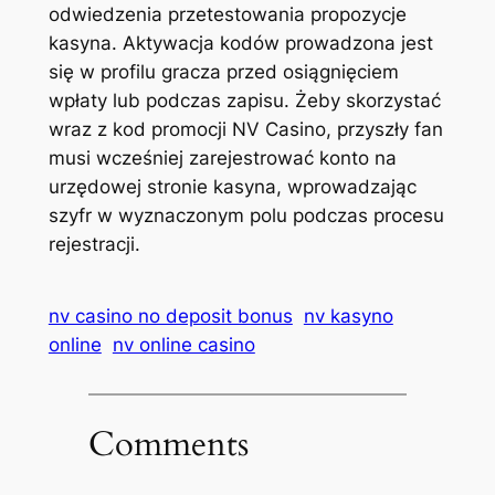
odwiedzenia przetestowania propozycje
kasyna. Aktywacja kodów prowadzona jest
się w profilu gracza przed osiągnięciem
wpłaty lub podczas zapisu. Żeby skorzystać
wraz z kod promocji NV Casino, przyszły fan
musi wcześniej zarejestrować konto na
urzędowej stronie kasyna, wprowadzając
szyfr w wyznaczonym polu podczas procesu
rejestracji.
nv casino no deposit bonus
nv kasyno
online
nv online casino
Comments